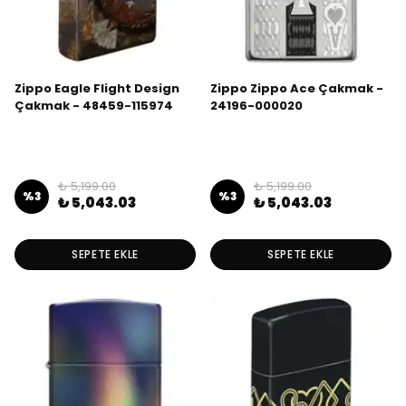
Zippo Eagle Flight Design
Zippo Zippo Ace Çakmak -
Çakmak - 48459-115974
24196-000020
₺ 5,199.00
₺ 5,199.00
%
3
%
3
₺ 5,043.03
₺ 5,043.03
SEPETE EKLE
SEPETE EKLE