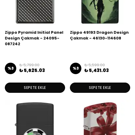
Zippo Pyramid Initial Panel
Zippo 49193 Dragon Design
Design Çakmak - 24095-
Çakmak - 46130-114608
087242
₺ 5,799.00
₺ 5,599.00
%
3
%
3
₺ 5,625.03
₺ 5,431.03
SEPETE EKLE
SEPETE EKLE