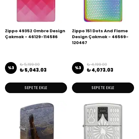
Zippo 49352 Ombre Design
Zippo 151 Dots And Flame
Çakmak - 46129-114586
Design Çakmak - 46569-
120467
₺ 5,199.00
₺ 4,199.00
%
3
%
3
₺ 5,043.03
₺ 4,073.03
SEPETE EKLE
SEPETE EKLE