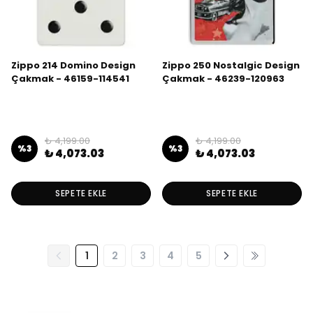
Zippo 214 Domino Design
Zippo 250 Nostalgic Design
Çakmak - 46159-114541
Çakmak - 46239-120963
₺ 4,199.00
₺ 4,199.00
%
3
%
3
₺ 4,073.03
₺ 4,073.03
SEPETE EKLE
SEPETE EKLE
1
2
3
4
5