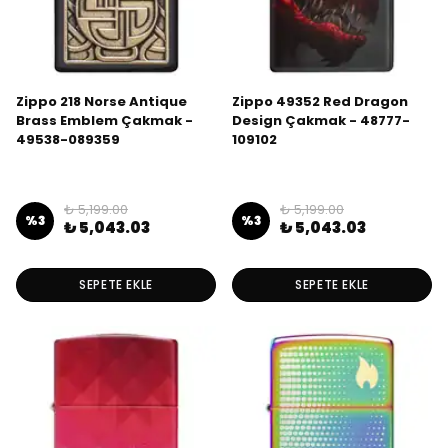
Zippo 218 Norse Antique
Zippo 49352 Red Dragon
Brass Emblem Çakmak -
Design Çakmak - 48777-
49538-089359
109102
₺ 5,199.00
₺ 5,199.00
%
3
%
3
₺ 5,043.03
₺ 5,043.03
SEPETE EKLE
SEPETE EKLE