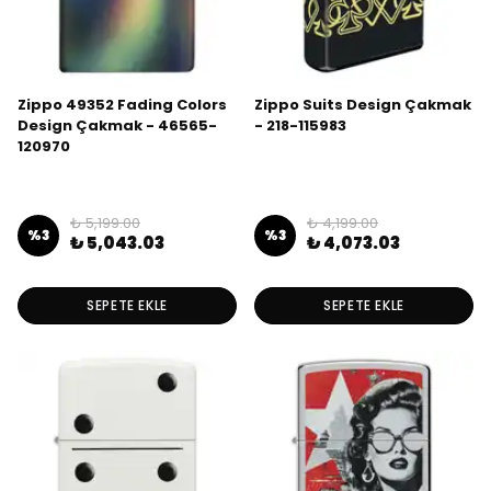
Zippo 49352 Fading Colors
Zippo Suits Design Çakmak
Design Çakmak - 46565-
- 218-115983
120970
₺ 5,199.00
₺ 4,199.00
%
3
%
3
₺ 5,043.03
₺ 4,073.03
SEPETE EKLE
SEPETE EKLE