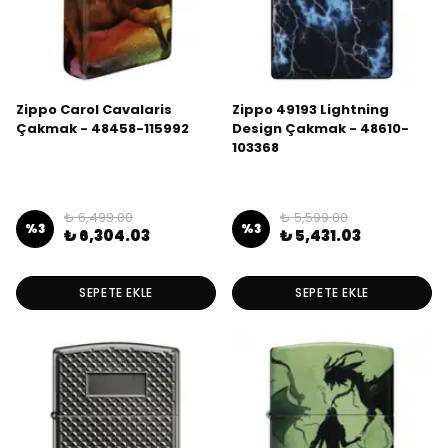
Zippo Carol Cavalaris
Zippo 49193 Lightning
Çakmak - 48458-115992
Design Çakmak - 48610-
103368
₺ 6,499.00
₺ 5,599.00
%
3
%
3
₺ 6,304.03
₺ 5,431.03
SEPETE EKLE
SEPETE EKLE