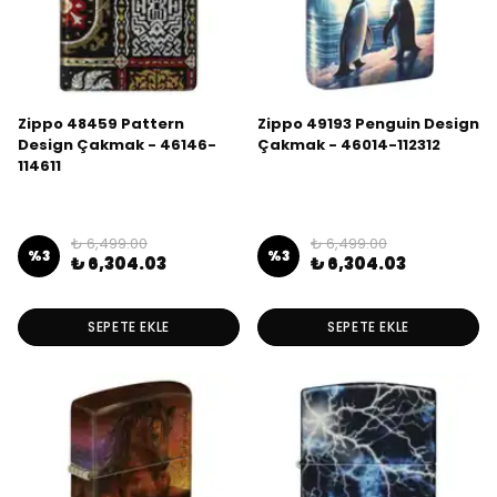
Zippo 48459 Pattern
Zippo 49193 Penguin Design
Design Çakmak - 46146-
Çakmak - 46014-112312
114611
₺ 6,499.00
₺ 6,499.00
%
3
%
3
₺ 6,304.03
₺ 6,304.03
SEPETE EKLE
SEPETE EKLE