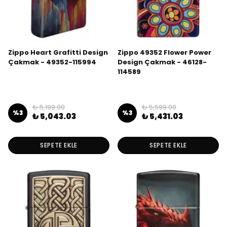
Zippo Heart Grafitti Design
Zippo 49352 Flower Power
Çakmak - 49352-115994
Design Çakmak - 46128-
114589
₺ 5,199.00
₺ 5,599.00
%
3
%
3
₺ 5,043.03
₺ 5,431.03
SEPETE EKLE
SEPETE EKLE