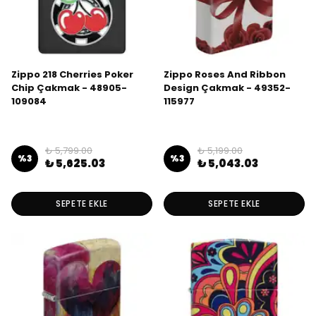
Zippo 218 Cherries Poker
Zippo Roses And Ribbon
Chip Çakmak - 48905-
Design Çakmak - 49352-
109084
115977
₺ 5,799.00
₺ 5,199.00
%
3
%
3
₺ 5,625.03
₺ 5,043.03
SEPETE EKLE
SEPETE EKLE