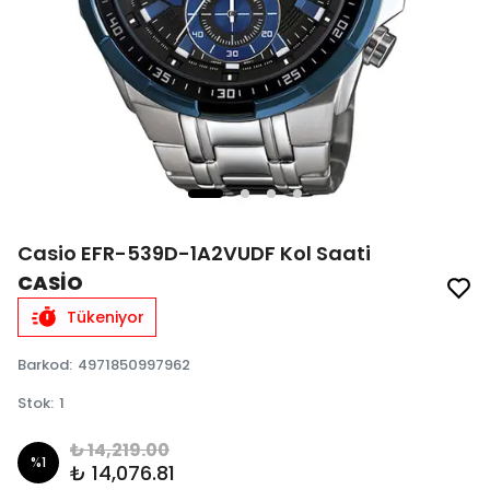
Casio EFR-539D-1A2VUDF Kol Saati
CASİO
Tükeniyor
Barkod
:
4971850997962
Stok
:
1
₺ 14,219.00
%
1
₺ 14,076.81