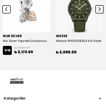
NUR SİLVER
WESSE
Nur Silver Yapraklı Durdurucu Gümüş Charm - NUR-CM00501
Wesse WWG209304 Kol Saati
₺ 2,586.47
%
16
₺ 2,173.50
₺ 2,099.00
Kategoriler