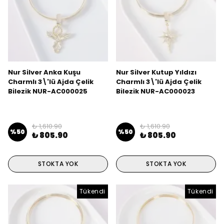
Nur Silver Anka Kuşu
Nur Silver Kutup Yıldızı
Charmlı 3\'lü Ajda Çelik
Charmlı 3\'lü Ajda Çelik
Bilezik NUR-AC000025
Bilezik NUR-AC000023
₺ 1,610.90
₺ 1,610.90
%
50
%
50
₺ 805.90
₺ 805.90
STOKTA YOK
STOKTA YOK
Tükendi
Tükendi