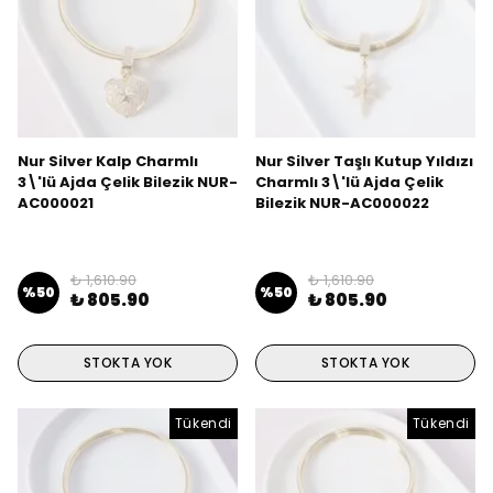
Nur Silver Kalp Charmlı
Nur Silver Taşlı Kutup Yıldızı
3\'lü Ajda Çelik Bilezik NUR-
Charmlı 3\'lü Ajda Çelik
AC000021
Bilezik NUR-AC000022
₺ 1,610.90
₺ 1,610.90
%
50
%
50
₺ 805.90
₺ 805.90
STOKTA YOK
STOKTA YOK
Tükendi
Tükendi