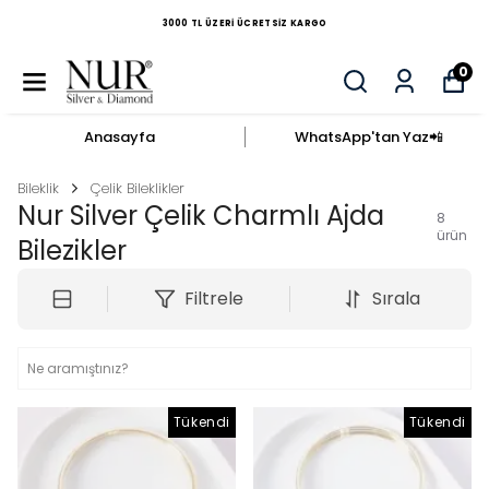
AYNI GÜN KARGO
0
Anasayfa
WhatsApp'tan Yaz​📲​
Bileklik
Çelik Bileklikler
Nur Silver Çelik Charmlı Ajda
8
ürün
Bilezikler
Filtrele
Sırala
Tükendi
Tükendi