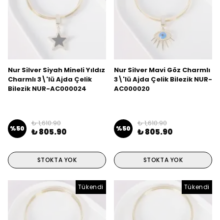
Nur Silver Siyah Mineli Yıldız
Nur Silver Mavi Göz Charmlı
Charmlı 3\'lü Ajda Çelik
3\'lü Ajda Çelik Bilezik NUR-
Bilezik NUR-AC000024
AC000020
₺ 1,610.90
₺ 1,610.90
%
50
%
50
₺ 805.90
₺ 805.90
STOKTA YOK
STOKTA YOK
Tükendi
Tükendi