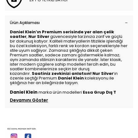
Ürün Açıklaması
Daniel Klein’ın Premium serisinde yer alan çelik
saatler
,
Nur Silver
güvencesiyle tarzınıza zarif ve güçlü
bir dokunuş katıyor. Kaliteli materyallerin titizlikle işlendiği
bu özel koleksiyon, farklı renk ve kordon seçenekleriyle her
stile uyum sağlıyor. Zamansız şıklığıyla dikkat çeken
Premium saatler, sadece zamanı göstermekle kalmaz;
aynı zamanda stilinizin karakterini de yansıtır. İster klasik,
ister modern çizgilere sahip modelleri tercih edin, bu
saatler kombinelerinize seçkin bir duruş
kazandırır.
Saatiniz zevkinizi anlatsın!
Nur Silver
’ın
özenle seçtiği Premium
Daniel Klein
koleksiyonu ile
şıklığınızı her an bileğinizde taşıyın.
Daniel Klein
marka ürün modelleri
Essa Grup Dış T
Devamını Göster