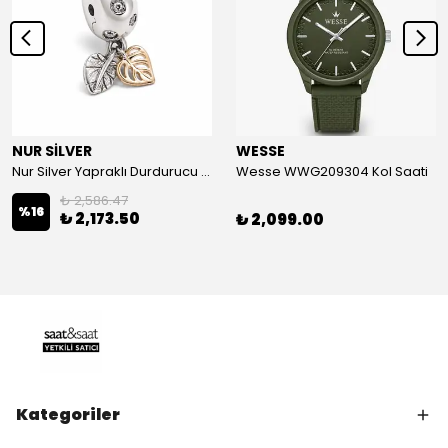
NUR SİLVER
WESSE
Nur Silver Yapraklı Durdurucu Gümüş Charm - NUR-CM00501
Wesse WWG209304 Kol Saati
₺ 2,586.47
%
16
₺ 2,173.50
₺ 2,099.00
Kategoriler