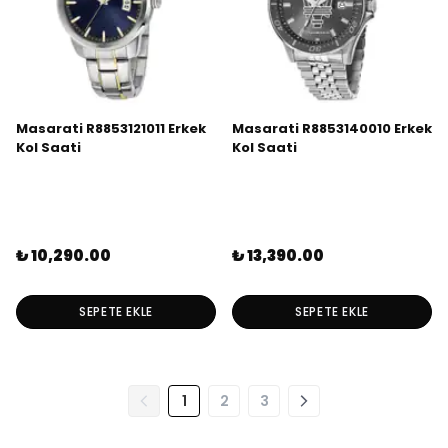
Masarati R8853121011 Erkek
Masarati R8853140010 Erkek
Kol Saati
Kol Saati
₺ 10,290.00
₺ 13,390.00
SEPETE EKLE
SEPETE EKLE
1
2
3