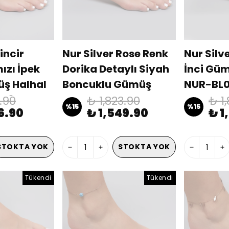
incir
Nur Silver Rose Renk
Nur Silv
mızı İpek
Dorika Detaylı Siyah
İnci Güm
ş Halhal
Boncuklu Gümüş
NUR-BL
448
Halhal NUR-BL00451
1.90
₺ 1,823.90
₺ 1
%
15
%
15
06.90
₺ 1,549.90
₺ 1
STOKTA YOK
STOKTA YOK
Tükendi
Tükendi