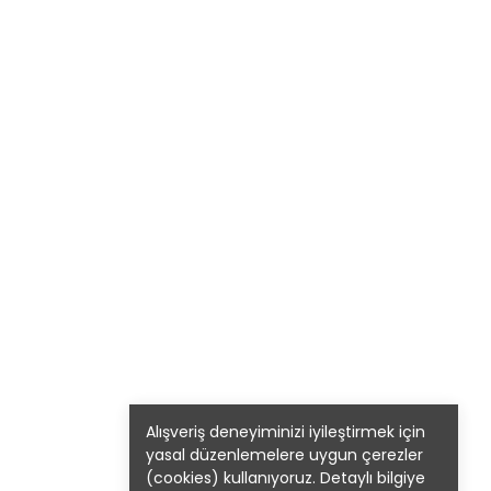
Alışveriş deneyiminizi iyileştirmek için
yasal düzenlemelere uygun çerezler
(cookies) kullanıyoruz. Detaylı bilgiye