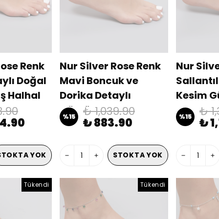
Rose Renk
Nur Silver Rose Renk
Nur Silv
aylı Doğal
Mavi Boncuk ve
Sallantı
ş Halhal
Dorika Detaylı
Kesim G
452
Gümüş Halhal NUR-
NUR-BL
3.90
₺ 1,039.90
₺ 1
%
15
%
15
24.90
₺ 883.90
₺ 1
BL00444
STOKTA YOK
STOKTA YOK
Tükendi
Tükendi