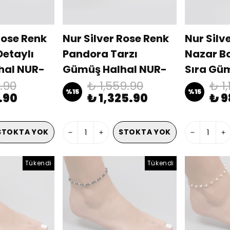
Rose Renk
Nur Silver Rose Renk
Nur Silv
Detaylı
Pandora Tarzı
Nazar Bo
hal NUR-
Gümüş Halhal NUR-
Sıra Gü
BL00441
NUR-BL
0.90
₺ 1,559.90
₺ 1
%
15
%
15
.90
₺ 1,325.90
₺ 9
STOKTA YOK
STOKTA YOK
Tükendi
Tükendi