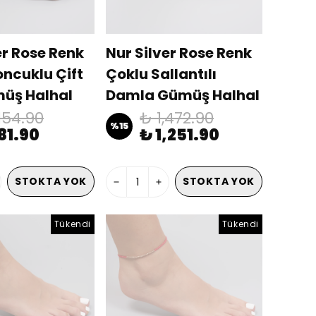
er Rose Renk
Nur Silver Rose Renk
ncuklu Çift
Çoklu Sallantılı
müş Halhal
Damla Gümüş Halhal
00442
NUR-BL00410
,154.90
₺ 1,472.90
%
15
81.90
₺ 1,251.90
STOKTA YOK
STOKTA YOK
Tükendi
Tükendi