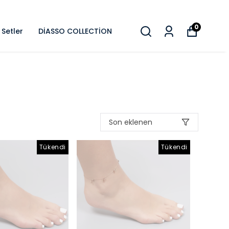
0
Setler
DİASSO COLLECTİON
Son eklenen
Tükendi
Tükendi