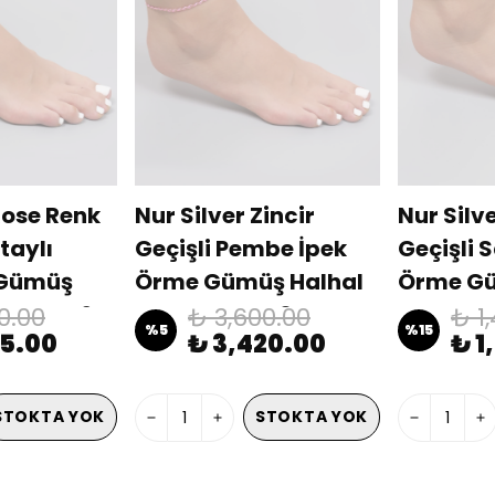
Rose Renk
Nur Silver Zincir
Nur Silve
taylı
Geçişli Pembe İpek
Geçişli S
 Gümüş
Örme Gümüş Halhal
Örme Gü
R-BL00462
NUR-BL00458
NUR-BL
0.00
₺ 3,600.00
₺ 1
%
5
%
15
35.00
₺ 3,420.00
₺ 1
STOKTA YOK
STOKTA YOK