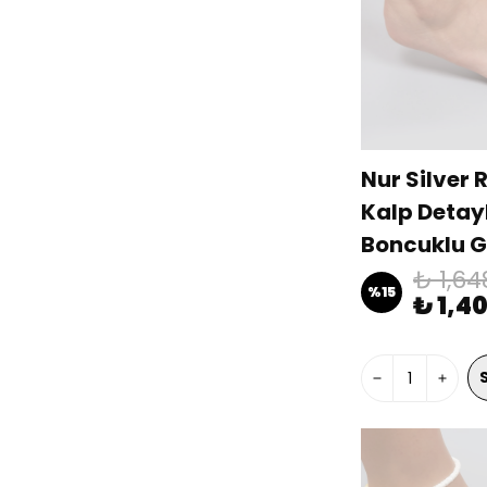
Nur Silver 
Kalp Detay
Boncuklu 
Halhal NU
₺ 1,64
%
15
₺ 1,4