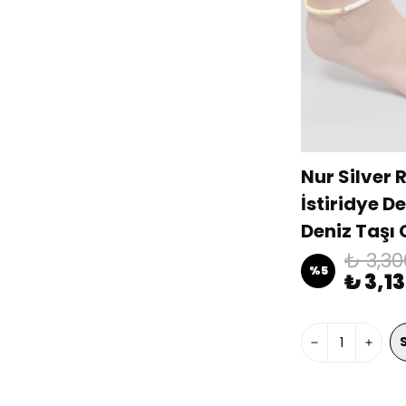
Nur Silver 
İstiridye De
Deniz Taşı
Halhal NU
₺ 3,30
%
5
₺ 3,1