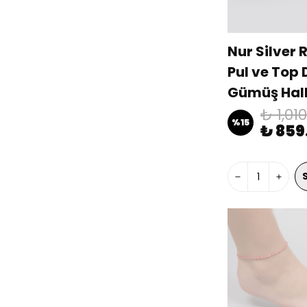
Nur Silver 
Pul ve Top 
Gümüş Hal
BL00440
₺ 1,01
%
15
₺ 859