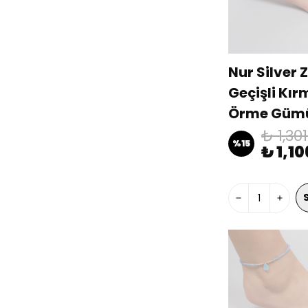
Nur Silver Z
Geçişli Kır
Örme Gümü
NUR-BL00
₺ 1,30
%
15
₺ 1,1