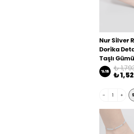
Nur Silver 
Dorika Det
Taşlı Gümü
NUR-BL00
₺ 1,79
%
15
₺ 1,5