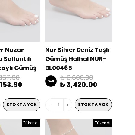
er Nazar
Nur Silver Deniz Taşlı
 Sallantılı
Gümüş Halhal NUR-
taylı Gümüş
BL00465
NUR-BL00445
,357.90
₺ 3,600.00
%
5
,153.90
₺ 3,420.00
STOKTA YOK
STOKTA YOK
Tükendi
Tükendi