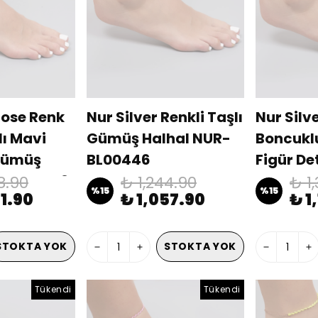
Rose Renk
Nur Silver Renkli Taşlı
Nur Silv
lı Mavi
Gümüş Halhal NUR-
Boncuklu
Gümüş
BL00446
Figür De
R-BL00453
Halhal 
8.90
₺ 1,244.90
₺ 1
%
15
%
15
01.90
₺ 1,057.90
₺ 1
STOKTA YOK
STOKTA YOK
Tükendi
Tükendi