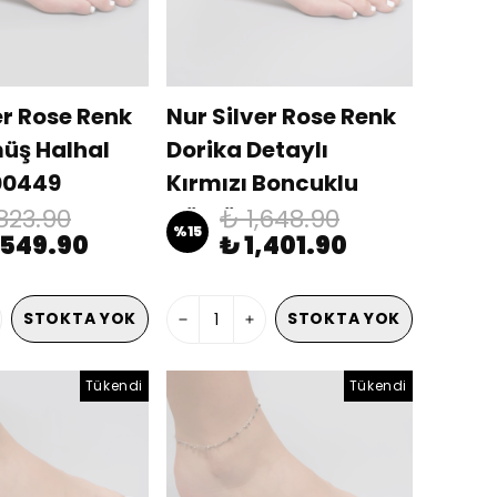
er Rose Renk
Nur Silver Rose Renk
üş Halhal
Dorika Detaylı
00449
Kırmızı Boncuklu
Gümüş Halhal NUR-
,823.90
₺ 1,648.90
%
15
,549.90
₺ 1,401.90
BL00454
STOKTA YOK
STOKTA YOK
Tükendi
Tükendi