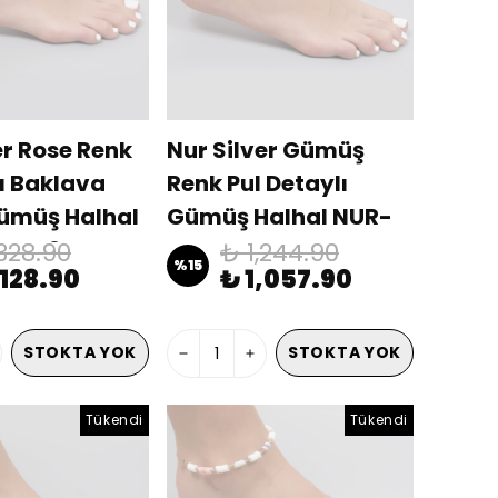
er Rose Renk
Nur Silver Gümüş
lı Baklava
Renk Pul Detaylı
ümüş Halhal
Gümüş Halhal NUR-
00443
BL00447
,328.90
₺ 1,244.90
%
15
,128.90
₺ 1,057.90
STOKTA YOK
STOKTA YOK
Tükendi
Tükendi