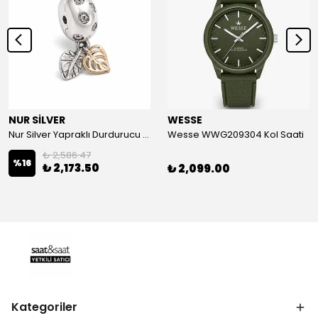
NUR SİLVER
WESSE
Nur Silver Yapraklı Durdurucu Gümüş Charm - NUR-CM00501
Wesse WWG209304 Kol Saati
₺ 2,586.47
%
16
₺ 2,173.50
₺ 2,099.00
Kategoriler