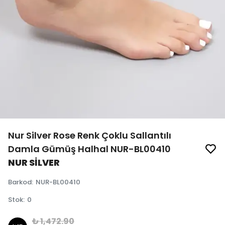
Nur Silver Rose Renk Çoklu Sallantılı
Damla Gümüş Halhal NUR-BL00410
NUR SİLVER
Barkod
:
NUR-BL00410
Stok
:
0
₺ 1,472.90