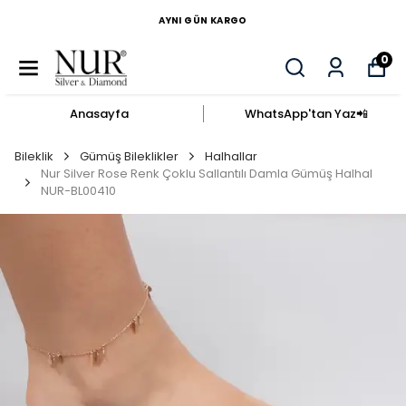
AYNI GÜN KARGO
0
Anasayfa
WhatsApp'tan Yaz​📲​
Bileklik
Gümüş Bileklikler
Halhallar
Nur Silver Rose Renk Çoklu Sallantılı Damla Gümüş Halhal
NUR-BL00410