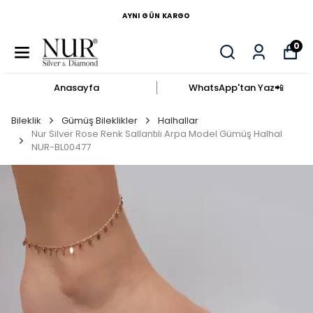
AYNI GÜN KARGO
0
Anasayfa
WhatsApp'tan Yaz​📲​
Bileklik
Gümüş Bileklikler
Halhallar
Nur Silver Rose Renk Sallantılı Arpa Model Gümüş Halhal
NUR-BL00477