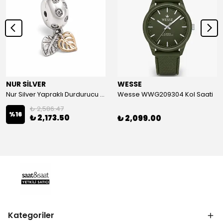
NUR SİLVER
WESSE
Nur Silver Yapraklı Durdurucu Gümüş Charm - NUR-CM00501
Wesse WWG209304 Kol Saati
₺ 2,586.47
%
16
₺ 2,173.50
₺ 2,099.00
Kategoriler