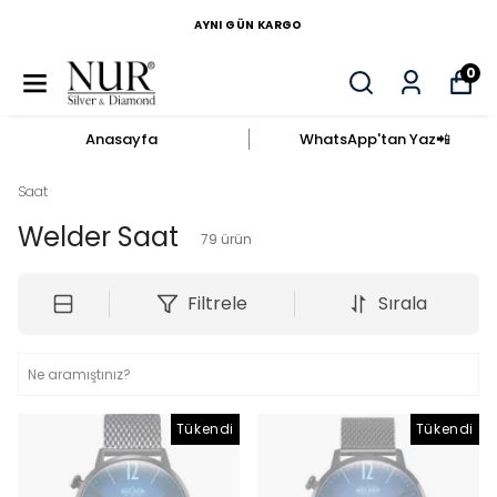
AYNI GÜN KARGO
0
Anasayfa
WhatsApp'tan Yaz​📲​
Saat
Welder Saat
79
ürün
Filtrele
Sırala
Tükendi
Tükendi