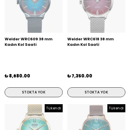
Welder WRC609 38 mm
Welder WRC618 38 mm
Kadın Kol Saati
Kadın Kol Saati
₺ 8,680.00
₺ 7,350.00
STOKTA YOK
STOKTA YOK
Tükendi
Tükendi