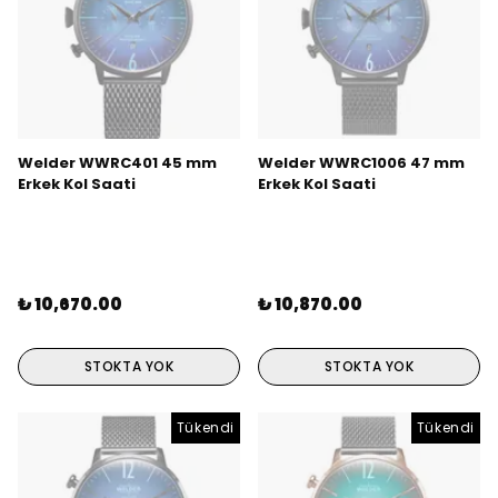
Welder WWRC401 45 mm
Welder WWRC1006 47 mm
Erkek Kol Saati
Erkek Kol Saati
₺ 10,670.00
₺ 10,870.00
STOKTA YOK
STOKTA YOK
Tükendi
Tükendi