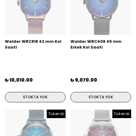
Welder WRC818 42 mm Kol
Welder WRC408 45 mm
Saati
Erkek Kol Saati
₺ 10,010.00
₺ 9,070.00
STOKTA YOK
STOKTA YOK
Tükendi
Tükendi