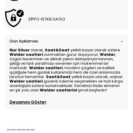
ZİPPO YETKİLİ SATICI
Ürün Açıklaması
Nur Silver
olarak,
Saat&Saat
yetkili bayisi olarak sizlere
Welder saatleri
sunmaktan gurur duyuyoruz.
Welder
,
özgün tasarımları ve dikkat çekici detaylarıyla tanınan,
şıklığı ve fark yaratmayı sevenler için mükemmel bir
markadır.
Welder saatleri
, modern çizgileri ve kaliteli
işçiliğiyle hem günlük kullanımda hem de özel anlarınızda
tarzınızı tamamlar.
Saat&Saat
yetkili bayisi olarak, orijinal
Welder saatleri
güvenli ödeme seçenekleri ve hızlı kargo
avantajıyla sizlere sunulmaktadır. Kendinizi ifade etmenin
en şık yolu olan
Welder saatlerini
şimdi keşfedin!
Devamını Göster