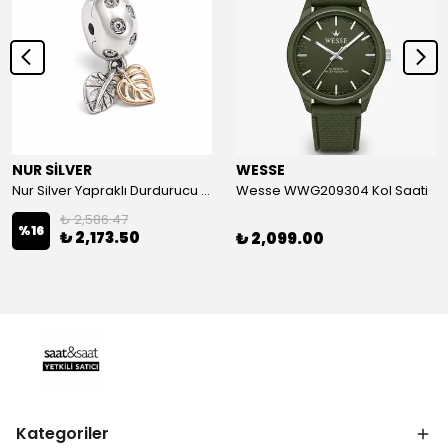
NUR SİLVER
WESSE
Nur Silver Yapraklı Durdurucu Gümüş Charm - NUR-CM00501
Wesse WWG209304 Kol Saati
₺ 2,586.47
%
16
₺ 2,173.50
₺ 2,099.00
Kategoriler