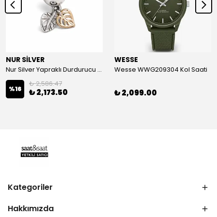
NUR SİLVER
WESSE
Nur Silver Yapraklı Durdurucu Gümüş Charm - NUR-CM00501
Wesse WWG209304 Kol Saati
₺ 2,586.47
%
16
₺ 2,173.50
₺ 2,099.00
Kategoriler
Hakkımızda