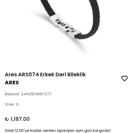
Ares ARS074 Erkek Deri Bileklik
ARES
Barkod
:
2442513667277
Stok
:
0
₺ 1,187.00
Saat 12:00'ye kadar verilen siparişler aynı gün kargoda!