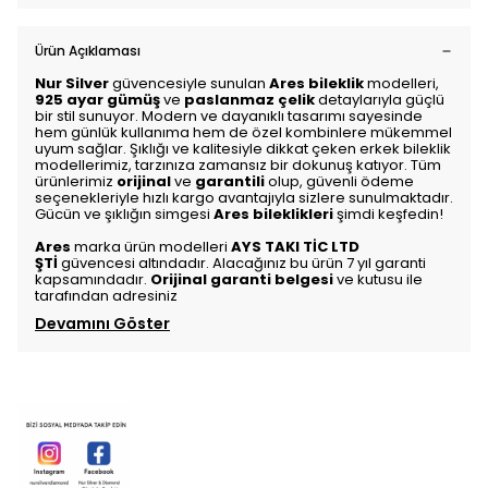
Ürün Açıklaması
Nur Silver
güvencesiyle sunulan
Ares bileklik
modelleri,
925 ayar gümüş
ve
paslanmaz çelik
detaylarıyla güçlü
bir stil sunuyor. Modern ve dayanıklı tasarımı sayesinde
hem günlük kullanıma hem de özel kombinlere mükemmel
uyum sağlar. Şıklığı ve kalitesiyle dikkat çeken erkek bileklik
modellerimiz, tarzınıza zamansız bir dokunuş katıyor. Tüm
ürünlerimiz
orijinal
ve
garantili
olup, güvenli ödeme
seçenekleriyle hızlı kargo avantajıyla sizlere sunulmaktadır.
Gücün ve şıklığın simgesi
Ares bileklikleri
şimdi keşfedin!
Ares
marka ürün modelleri
AYS TAKI TİC LTD
ŞTİ
güvencesi altındadır. Alacağınız bu ürün 7 yıl garanti
kapsamındadır.
Orijinal garanti belgesi
ve kutusu ile
tarafından adresiniz
Devamını Göster