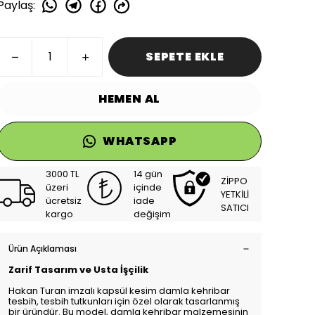
Paylaş
:
SEPETE EKLE
HEMEN AL
WHATSAPP
3000 TL
14 gün
ZİPPO
üzeri
içinde
YETKİLİ
ücretsiz
iade
SATICI
kargo
değişim
Ürün Açıklaması
Zarif Tasarım ve Usta İşçilik
Hakan Turan imzalı kapsül kesim damla kehribar
tesbih, tesbih tutkunları için özel olarak tasarlanmış
bir üründür. Bu model, damla kehribar malzemesinin