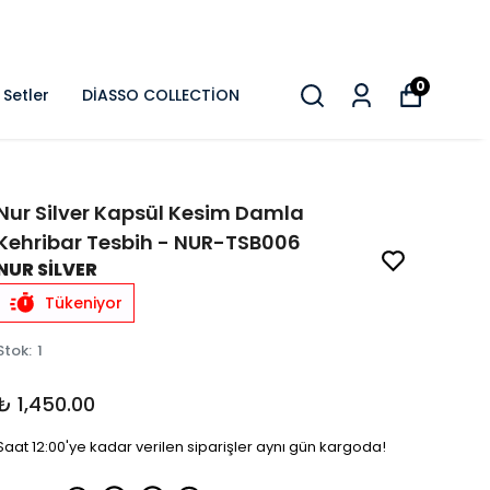
0
Setler
DİASSO COLLECTİON
Nur Silver Kapsül Kesim Damla
Kehribar Tesbih - NUR-TSB006
NUR SİLVER
Tükeniyor
Stok
:
1
₺ 1,450.00
Saat 12:00'ye kadar verilen siparişler aynı gün kargoda!