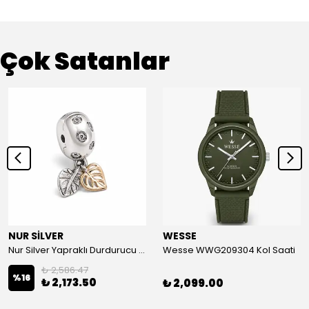
Çok Satanlar
NUR SİLVER
WESSE
Nur Silver Yapraklı Durdurucu Gümüş Charm - NUR-CM00501
Wesse WWG209304 Kol Saati
₺ 2,586.47
%
16
₺ 2,173.50
₺ 2,099.00