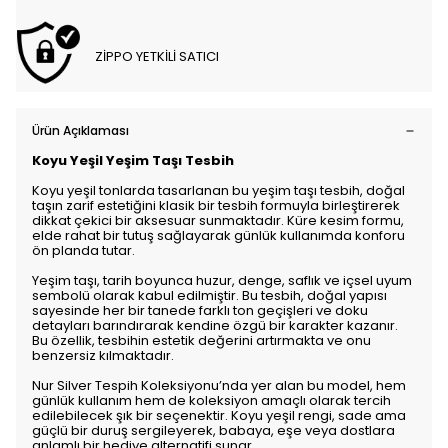
ZİPPO YETKİLİ SATICI
Ürün Açıklaması
Koyu Yeşil Yeşim Taşı Tesbih
Koyu yeşil tonlarda tasarlanan bu yeşim taşı tesbih, doğal
taşın zarif estetiğini klasik bir tesbih formuyla birleştirerek
dikkat çekici bir aksesuar sunmaktadır. Küre kesim formu,
elde rahat bir tutuş sağlayarak günlük kullanımda konforu
ön planda tutar.
Yeşim taşı, tarih boyunca huzur, denge, saflık ve içsel uyum
sembolü olarak kabul edilmiştir. Bu tesbih, doğal yapısı
sayesinde her bir tanede farklı ton geçişleri ve doku
detayları barındırarak kendine özgü bir karakter kazanır.
Bu özellik, tesbihin estetik değerini artırmakta ve onu
benzersiz kılmaktadır.
Nur Silver Tespih Koleksiyonu’nda yer alan bu model, hem
günlük kullanım hem de koleksiyon amaçlı olarak tercih
edilebilecek şık bir seçenektir. Koyu yeşil rengi, sade ama
güçlü bir duruş sergileyerek, babaya, eşe veya dostlara
anlamlı bir hediye alternatifi sunar.