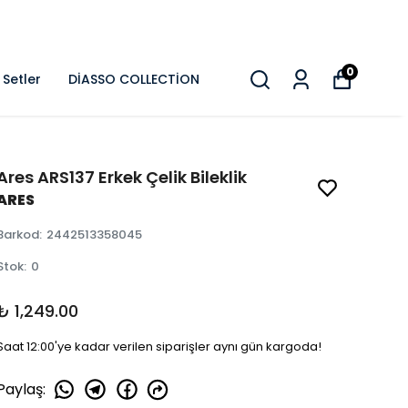
0
Setler
DİASSO COLLECTİON
Ares ARS137 Erkek Çelik Bileklik
ARES
Barkod
:
2442513358045
Stok
:
0
₺ 1,249.00
Saat 12:00'ye kadar verilen siparişler aynı gün kargoda!
Paylaş
: