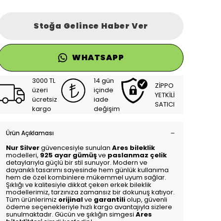
Stoğa Gelince Haber Ver
WHATSAPP
3000 TL
14 gün
ZİPPO
üzeri
içinde
YETKİLİ
ücretsiz
iade
SATICI
kargo
değişim
Ürün Açıklaması
Nur Silver
güvencesiyle sunulan
Ares bileklik
modelleri,
925 ayar gümüş
ve
paslanmaz çelik
detaylarıyla güçlü bir stil sunuyor. Modern ve
dayanıklı tasarımı sayesinde hem günlük kullanıma
hem de özel kombinlere mükemmel uyum sağlar.
Şıklığı ve kalitesiyle dikkat çeken erkek bileklik
modellerimiz, tarzınıza zamansız bir dokunuş katıyor.
Tüm ürünlerimiz
orijinal
ve
garantili
olup, güvenli
ödeme seçenekleriyle hızlı kargo avantajıyla sizlere
sunulmaktadır. Gücün ve şıklığın simgesi
Ares