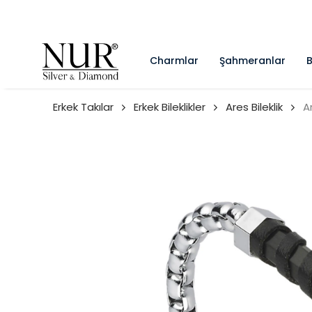
Charmlar
Şahmeranlar
B
Erkek Takılar
Erkek Bileklikler
Ares Bileklik
A