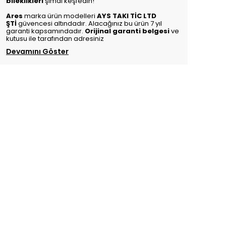
bileklikleri
şimdi keşfedin!
Ares
marka ürün modelleri
AYS TAKI TİC LTD
ŞTİ
güvencesi altındadır. Alacağınız bu ürün 7 yıl
garanti kapsamındadır.
Orijinal garanti belgesi
ve
kutusu ile tarafından adresiniz
Devamını Göster