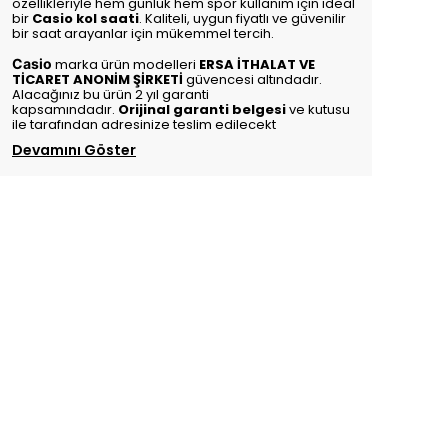
özellikleriyle hem günlük hem spor kullanım için ideal
bir
Casio kol saati
. Kaliteli, uygun fiyatlı ve güvenilir
bir saat arayanlar için mükemmel tercih.
Casio
marka ürün modelleri
ERSA İTHALAT VE
TİCARET ANONİM ŞİRKETİ
güvencesi altındadır.
Alacağınız bu ürün 2 yıl garanti
kapsamındadır.
Orijinal garanti belgesi
ve kutusu
ile tarafından adresinize teslim edilecekt
Devamını Göster