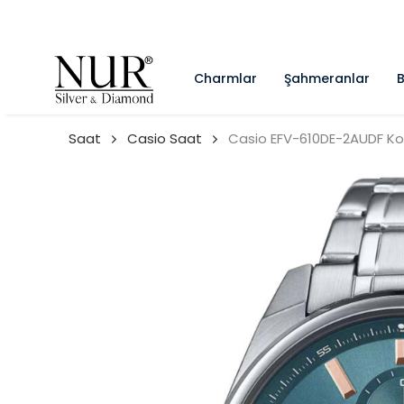
Charmlar
Şahmeranlar
B
Saat
Casio Saat
Casio EFV-610DE-2AUDF Kol