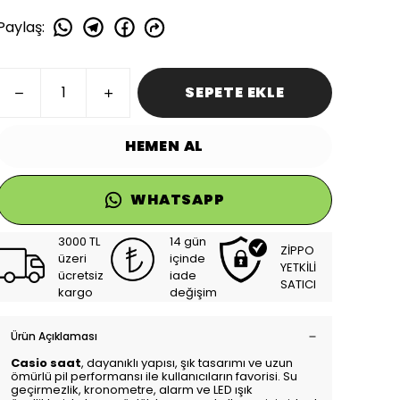
Paylaş
:
SEPETE EKLE
HEMEN AL
WHATSAPP
3000 TL
14 gün
ZİPPO
üzeri
içinde
YETKİLİ
ücretsiz
iade
SATICI
kargo
değişim
Ürün Açıklaması
Casio saat
, dayanıklı yapısı, şık tasarımı ve uzun
ömürlü pil performansı ile kullanıcıların favorisi. Su
geçirmezlik, kronometre, alarm ve LED ışık