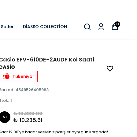
0
Setler
DİASSO COLLECTİON
Casio EFV-610DE-2AUDF Kol Saati
CASİO
Tükeniyor
Barkod
:
4549526405983
Stok
:
1
₺ 10,339.00
%
1
₺ 10,235.61
Saat 12:00'ye kadar verilen siparişler aynı gün kargoda!