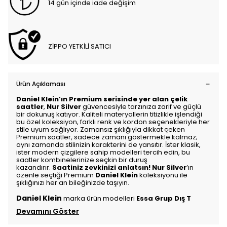
14 gün içinde iade değişim
ZİPPO YETKİLİ SATICI
Ürün Açıklaması
Daniel Klein’ın Premium serisinde yer alan çelik
saatler
,
Nur Silver
güvencesiyle tarzınıza zarif ve güçlü
bir dokunuş katıyor. Kaliteli materyallerin titizlikle işlendiği
bu özel koleksiyon, farklı renk ve kordon seçenekleriyle her
stile uyum sağlıyor. Zamansız şıklığıyla dikkat çeken
Premium saatler, sadece zamanı göstermekle kalmaz;
aynı zamanda stilinizin karakterini de yansıtır. İster klasik,
ister modern çizgilere sahip modelleri tercih edin, bu
saatler kombinelerinize seçkin bir duruş
kazandırır.
Saatiniz zevkinizi anlatsın!
Nur Silver
’ın
özenle seçtiği Premium
Daniel Klein
koleksiyonu ile
şıklığınızı her an bileğinizde taşıyın.
Daniel Klein
marka ürün modelleri
Essa Grup Dış T
Devamını Göster