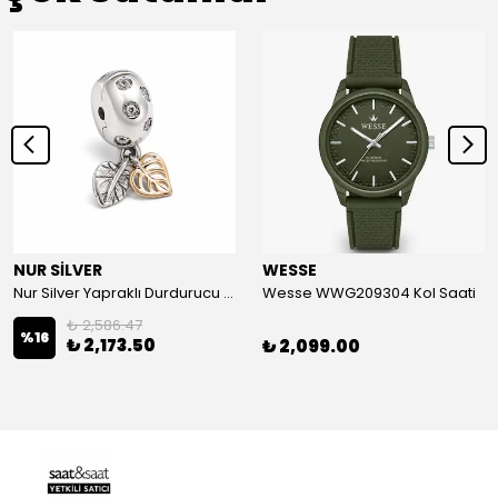
NUR SİLVER
WESSE
Nur Silver Yapraklı Durdurucu Gümüş Charm - NUR-CM00501
Wesse WWG209304 Kol Saati
₺ 2,586.47
%
16
₺ 2,173.50
₺ 2,099.00