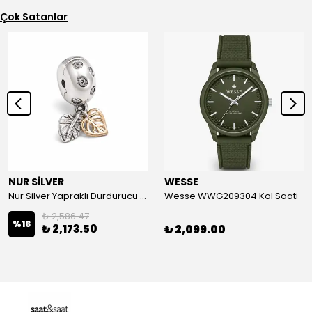
Çok Satanlar
NUR SİLVER
WESSE
Nur Silver Yapraklı Durdurucu Gümüş Charm - NUR-CM00501
Wesse WWG209304 Kol Saati
₺ 2,586.47
%
16
₺ 2,173.50
₺ 2,099.00