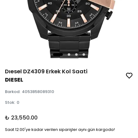
Dıesel DZ4309 Erkek Kol Saati
DIESEL
Barkod
:
4053858089310
Stok
:
0
₺ 23,550.00
Saat 12:00'ye kadar verilen siparişler aynı gün kargoda!