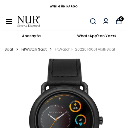
AYNI GÜN KARGO
0
Anasayfa
WhatsApp'tan Yaz​📲​
Saat
FitWatch Saat
FitWatch FT202201R1001 Akıllı Saat