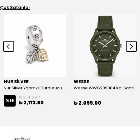
Çok Satanlar
NUR SİLVER
WESSE
Nur Silver Yapraklı Durdurucu Gümüş Charm - NUR-CM00501
Wesse WWG209304 Kol Saati
₺ 2,586.47
%
16
₺ 2,173.50
₺ 2,099.00