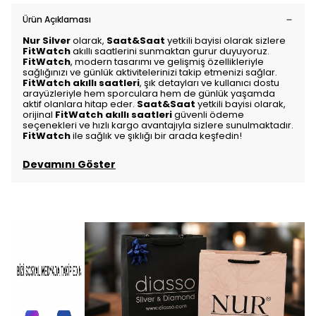
Ürün Açıklaması
Nur Silver
olarak,
Saat&Saat
yetkili bayisi olarak sizlere
FitWatch
akıllı saatlerini sunmaktan gurur duyuyoruz.
FitWatch
, modern tasarımı ve gelişmiş özellikleriyle
sağlığınızı ve günlük aktivitelerinizi takip etmenizi sağlar.
FitWatch akıllı saatleri
, şık detayları ve kullanıcı dostu
arayüzleriyle hem sporculara hem de günlük yaşamda
aktif olanlara hitap eder.
Saat&Saat
yetkili bayisi olarak,
orijinal
FitWatch akıllı saatleri
güvenli ödeme
seçenekleri ve hızlı kargo avantajıyla sizlere sunulmaktadır.
FitWatch
ile sağlık ve şıklığı bir arada keşfedin!
Devamını Göster