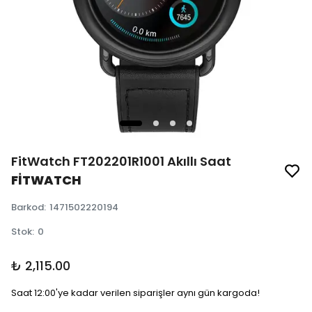
FitWatch FT202201R1001 Akıllı Saat
FİTWATCH
Barkod
:
1471502220194
Stok
:
0
₺ 2,115.00
Saat 12:00'ye kadar verilen siparişler aynı gün kargoda!