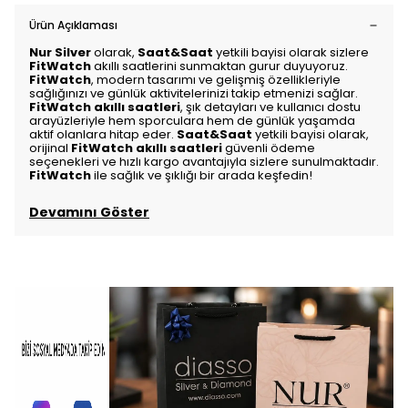
Ürün Açıklaması
Nur Silver
olarak,
Saat&Saat
yetkili bayisi olarak sizlere
FitWatch
akıllı saatlerini sunmaktan gurur duyuyoruz.
FitWatch
, modern tasarımı ve gelişmiş özellikleriyle
sağlığınızı ve günlük aktivitelerinizi takip etmenizi sağlar.
FitWatch akıllı saatleri
, şık detayları ve kullanıcı dostu
arayüzleriyle hem sporculara hem de günlük yaşamda
aktif olanlara hitap eder.
Saat&Saat
yetkili bayisi olarak,
orijinal
FitWatch akıllı saatleri
güvenli ödeme
seçenekleri ve hızlı kargo avantajıyla sizlere sunulmaktadır.
FitWatch
ile sağlık ve şıklığı bir arada keşfedin!
Devamını Göster