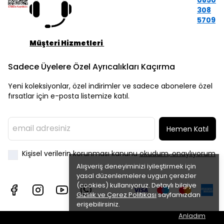
308
5709
Müşteri Hizmetleri
Sadece Üyelere Özel Ayrıcalıkları Kaçırma
Yeni koleksiyonlar, özel indirimler ve sadece abonelere özel
fırsatlar için e-posta listemize katıl.
Hemen Katıl
Kişisel verilerin korunması kanunu
okudum, onaylıyorum
Alışveriş deneyiminizi iyileştirmek için
yasal düzenlemelere uygun çerezler
(cookies) kullanıyoruz. Detaylı bilgiye
Gizlilik ve Çerez Politikası
sayfamızdan
erişebilirsiniz.
Anladım