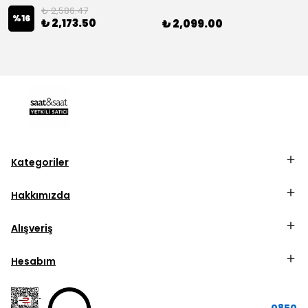
₺ 2,586.47
%
16
₺ 2,173.50
₺ 2,099.00
Kategoriler
Hakkımızda
Alışveriş
Hesabım
0850