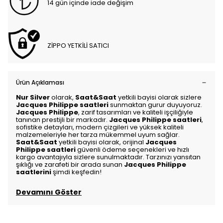
14 gün içinde iade değişim
ZİPPO YETKİLİ SATICI
Ürün Açıklaması
Nur Silver
olarak,
Saat&Saat
yetkili bayisi olarak sizlere
Jacques Philippe saatleri
sunmaktan gurur duyuyoruz.
Jacques Philippe
, zarif tasarımları ve kaliteli işçiliğiyle
tanınan prestijli bir markadır.
Jacques Philippe saatleri
,
sofistike detayları, modern çizgileri ve yüksek kaliteli
malzemeleriyle her tarza mükemmel uyum sağlar.
Saat&Saat
yetkili bayisi olarak, orijinal
Jacques
Philippe saatleri
güvenli ödeme seçenekleri ve hızlı
kargo avantajıyla sizlere sunulmaktadır. Tarzınızı yansıtan
şıklığı ve zarafeti bir arada sunan
Jacques Philippe
saatlerini
şimdi keşfedin!
Devamını Göster