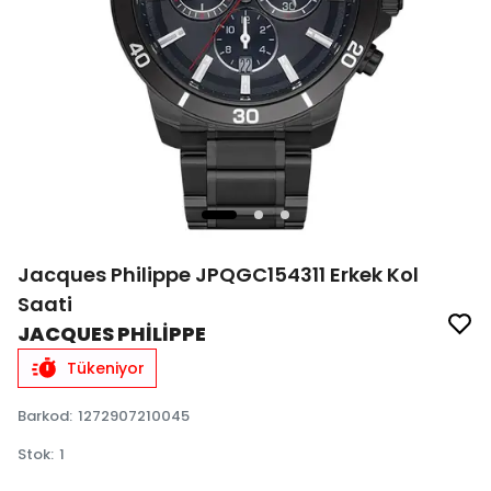
Jacques Philippe JPQGC154311 Erkek Kol
Saati
JACQUES PHİLİPPE
Tükeniyor
Barkod
:
1272907210045
Stok
:
1