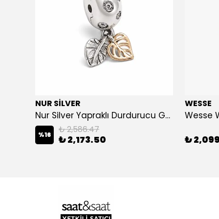
NUR SİLVER
WESSE
Nur Silver Prestige Siyah Zirkon Taşlı 925 Ayar Gümüş Erkek Bileklik - NUR-BL85012
Nur Silver Yapraklı Durdurucu Gümüş Charm - NUR-CM00501
Wesse 
₺ 2,586.47
%
16
₺ 2,173.50
₺ 2,09