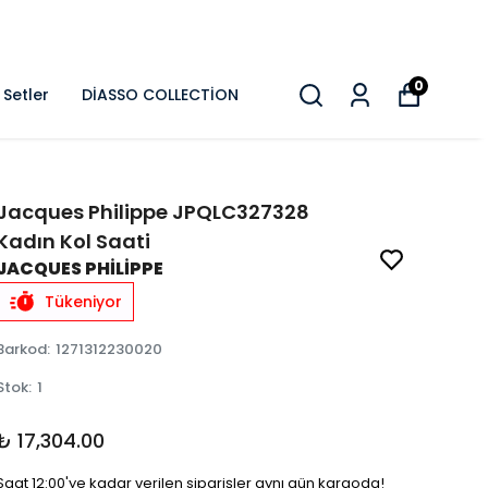
0
Setler
DİASSO COLLECTİON
Jacques Philippe JPQLC327328
Kadın Kol Saati
JACQUES PHİLİPPE
Tükeniyor
Barkod
:
1271312230020
Stok
:
1
₺ 17,304.00
Saat 12:00'ye kadar verilen siparişler aynı gün kargoda!