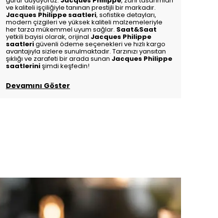
gurur duyuyoruz.
Jacques Philippe
, zarif tasarımları
ve kaliteli işçiliğiyle tanınan prestijli bir markadır.
Jacques Philippe saatleri
, sofistike detayları,
modern çizgileri ve yüksek kaliteli malzemeleriyle
her tarza mükemmel uyum sağlar.
Saat&Saat
yetkili bayisi olarak, orijinal
Jacques Philippe
saatleri
güvenli ödeme seçenekleri ve hızlı kargo
avantajıyla sizlere sunulmaktadır. Tarzınızı yansıtan
şıklığı ve zarafeti bir arada sunan
Jacques Philippe
saatlerini
şimdi keşfedin!
Devamını Göster