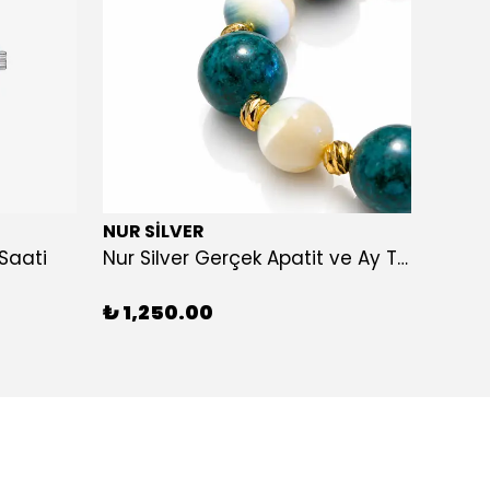
NUR SİLVER
NUR S
Saati
Nur Silver Gerçek Apatit ve Ay Taşı Bileklik - NUR-DTB008
₺ 1,250.00
₺ 1,