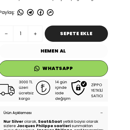
Paylaş
:
SEPETE EKLE
HEMEN AL
WHATSAPP
3000 TL
14 gün
ZİPPO
üzeri
içinde
YETKİLİ
ücretsiz
iade
SATICI
kargo
değişim
Ürün Açıklaması
Nur Silver
olarak,
Saat&Saat
yetkili bayisi olarak
sizlere
Jacques Philippe saatleri
sunmaktan