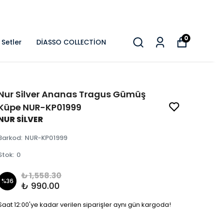
0
Setler
DİASSO COLLECTİON
Nur Silver Ananas Tragus Gümüş
Küpe NUR-KP01999
NUR SİLVER
Barkod
:
NUR-KP01999
Stok
:
0
₺ 1,558.30
%
36
₺ 990.00
Saat 12:00'ye kadar verilen siparişler aynı gün kargoda!