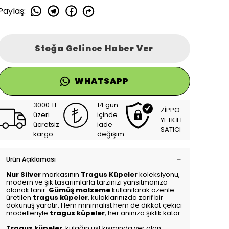
Paylaş
:
Stoğa Gelince Haber Ver
WHATSAPP
3000 TL
14 gün
ZİPPO
üzeri
içinde
YETKİLİ
ücretsiz
iade
SATICI
kargo
değişim
Ürün Açıklaması
Nur Silver
markasının
Tragus Küpeler
koleksiyonu,
modern ve şık tasarımlarla tarzınızı yansıtmanıza
olanak tanır.
Gümüş malzeme
kullanılarak özenle
üretilen
tragus küpeler
, kulaklarınızda zarif bir
dokunuş yaratır. Hem minimalist hem de dikkat çekici
modelleriyle
tragus küpeler
, her anınıza şıklık katar.
Tragus küpeler
, kulağın üst kısmında yer alan