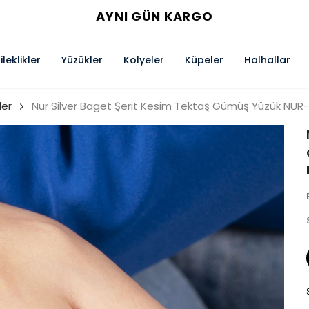
AYNI GÜN KARGO
ileklikler
Yüzükler
Kolyeler
Küpeler
Halhallar
ler
Nur Silver Baget Şerit Kesim Tektaş Gümüş Yüzük NUR