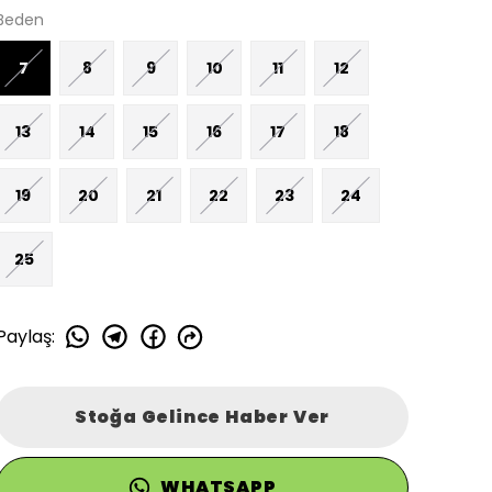
Beden
7
8
9
10
11
12
13
14
15
16
17
18
19
20
21
22
23
24
25
Paylaş
:
Stoğa Gelince Haber Ver
WHATSAPP