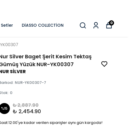
0
Setler
DİASSO COLLECTİON
-YK00307
Nur Silver Baget Şerit Kesim Tektaş
Gümüş Yüzük NUR-YK00307
NUR SİLVER
Barkod
:
NUR-YK00307-7
Stok
:
0
₺ 2,887.90
%
15
₺ 2,454.90
Saat 12:00'ye kadar verilen siparişler aynı gün kargoda!