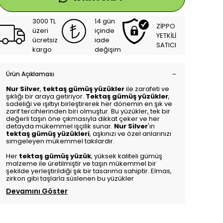
3000 TL
14 gün
ZİPPO
üzeri
içinde
YETKİLİ
ücretsiz
iade
SATICI
kargo
değişim
Ürün Açıklaması
Nur Silver
,
tektaş gümüş yüzükler
ile zarafeti ve
şıklığı bir araya getiriyor.
Tektaş gümüş yüzükler
,
sadeliği ve ışıltıyı birleştirerek her dönemin en şık ve
zarif tercihlerinden biri olmuştur. Bu yüzükler, tek bir
değerli taşın öne çıkmasıyla dikkat çeker ve her
detayda mükemmel işçilik sunar.
Nur Silver
'ın
tektaş gümüş yüzükleri
, aşkınızı ve özel anlarınızı
simgeleyen mükemmel takılardır.
Her
tektaş gümüş yüzük
, yüksek kaliteli gümüş
malzeme ile üretilmiştir ve taşın mükemmel bir
şekilde yerleştirildiği şık bir tasarıma sahiptir. Elmas,
zirkon gibi taşlarla süslenen bu yüzükler
Devamını Göster