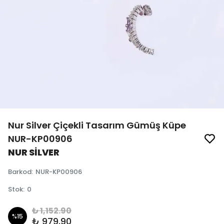
Nur Silver Çiçekli Tasarım Gümüş Küpe
NUR-KP00906
NUR SİLVER
Barkod
:
NUR-KP00906
Stok
:
0
₺ 1,152.90
%
15
₺ 979.90