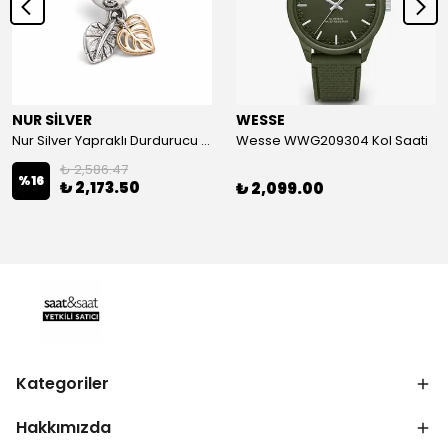
NUR SİLVER
WESSE
Nur Silver Yapraklı Durdurucu Gümüş Charm - NUR-CM00501
Wesse WWG209304 Kol Saati
₺ 2,586.47
%
16
₺ 2,173.50
₺ 2,099.00
Kategoriler
Hakkımızda