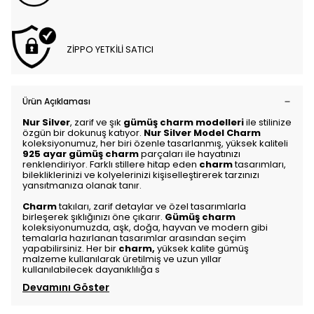
ZİPPO YETKİLİ SATICI
Ürün Açıklaması
Nur Silver
, zarif ve şık
gümüş charm modelleri
ile stilinize
özgün bir dokunuş katıyor.
Nur Silver Model Charm
koleksiyonumuz, her biri özenle tasarlanmış, yüksek kaliteli
925 ayar gümüş charm
parçaları ile hayatınızı
renklendiriyor. Farklı stillere hitap eden
charm
tasarımları,
bilekliklerinizi ve kolyelerinizi kişiselleştirerek tarzınızı
yansıtmanıza olanak tanır.
Charm
takıları, zarif detaylar ve özel tasarımlarla
birleşerek şıklığınızı öne çıkarır.
Gümüş charm
koleksiyonumuzda, aşk, doğa, hayvan ve modern gibi
temalarla hazırlanan tasarımlar arasından seçim
yapabilirsiniz. Her bir
charm
,
yüksek kalite gümüş
malzeme kullanılarak üretilmiş ve uzun yıllar
kullanılabilecek dayanıklılığa s
Devamını Göster