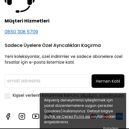
Müşteri Hizmetleri
0850 308 5709
Sadece Üyelere Özel Ayrıcalıkları Kaçırma
Yeni koleksiyonlar, özel indirimler ve sadece abonelere özel
fırsatlar için e-posta listemize katıl.
Hemen Katıl
Kişisel verilerin korunması kanunu
okudum, onaylıyorum
Alışveriş deneyiminizi iyileştirmek için
yasal düzenlemelere uygun çerezler
(cookies) kullanıyoruz. Detaylı bilgiye
Gizlilik ve Çerez Politikası
sayfamızdan
erişebilirsiniz.
Anladım