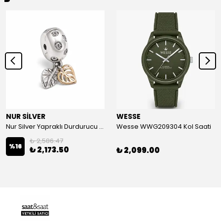
NUR SİLVER
WESSE
Nur Silver Yapraklı Durdurucu Gümüş Charm - NUR-CM00501
Wesse WWG209304 Kol Saati
₺ 2,586.47
%
16
₺ 2,173.50
₺ 2,099.00