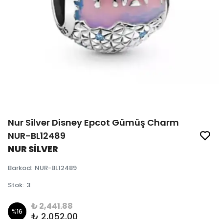
Nur Silver Disney Epcot Gümüş Charm
NUR-BL12489
NUR SİLVER
Barkod
:
NUR-BL12489
Stok
:
3
₺ 2,441.88
%
16
₺ 2,052.00