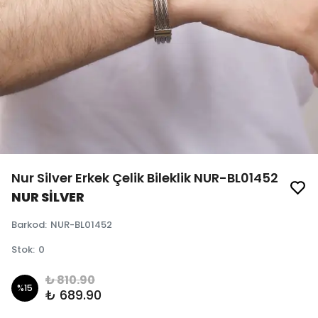
Nur Silver Erkek Çelik Bileklik NUR-BL01452
NUR SİLVER
Barkod
:
NUR-BL01452
Stok
:
0
₺ 810.90
%
15
₺ 689.90