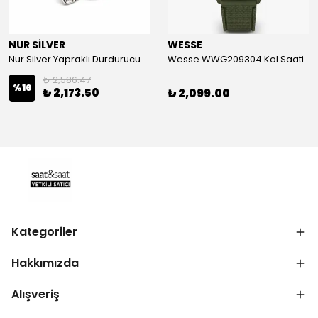
NUR SİLVER
WESSE
Nur Silver Yapraklı Durdurucu Gümüş Charm - NUR-CM00501
Wesse WWG209304 Kol Saati
₺ 2,586.47
%
16
₺ 2,173.50
₺ 2,099.00
Kategoriler
Hakkımızda
Alışveriş