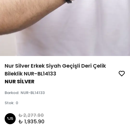
Nur Silver Erkek Siyah Geçişli Deri Çelik
Bileklik NUR-BL14133
NUR SİLVER
Barkod
:
NUR-BL14133
Stok
:
0
₺ 2,277.90
%
15
₺ 1,935.90