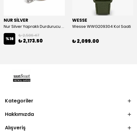
NUR SİLVER
WESSE
Nur Silver Yapraklı Durdurucu Gümüş Charm - NUR-CM00501
Wesse WWG209304 Kol Saati
₺ 2,586.47
%
16
₺ 2,173.50
₺ 2,099.00
Kategoriler
Hakkımızda
Alışveriş