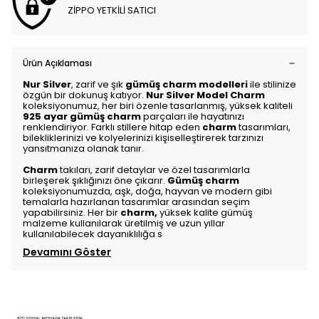
ZİPPO YETKİLİ SATICI
Ürün Açıklaması
Nur Silver
, zarif ve şık
gümüş charm modelleri
ile stilinize
özgün bir dokunuş katıyor.
Nur Silver Model Charm
koleksiyonumuz, her biri özenle tasarlanmış, yüksek kaliteli
925 ayar gümüş charm
parçaları ile hayatınızı
renklendiriyor. Farklı stillere hitap eden
charm
tasarımları,
bilekliklerinizi ve kolyelerinizi kişiselleştirerek tarzınızı
yansıtmanıza olanak tanır.
Charm
takıları, zarif detaylar ve özel tasarımlarla
birleşerek şıklığınızı öne çıkarır.
Gümüş charm
koleksiyonumuzda, aşk, doğa, hayvan ve modern gibi
temalarla hazırlanan tasarımlar arasından seçim
yapabilirsiniz. Her bir
charm
,
yüksek kalite gümüş
malzeme kullanılarak üretilmiş ve uzun yıllar
kullanılabilecek dayanıklılığa s
Devamını Göster