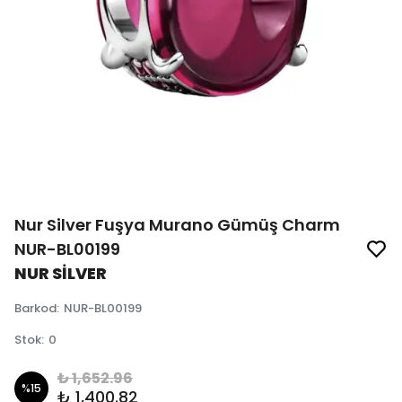
Nur Silver Fuşya Murano Gümüş Charm
NUR-BL00199
NUR SİLVER
Barkod
:
NUR-BL00199
Stok
:
0
₺ 1,652.96
%
15
₺ 1,400.82