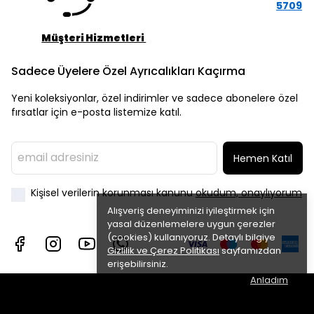
5709
Müşteri Hizmetleri
Sadece Üyelere Özel Ayrıcalıkları Kaçırma
Yeni koleksiyonlar, özel indirimler ve sadece abonelere özel
fırsatlar için e-posta listemize katıl.
Hemen Katıl
Kişisel verilerin korunması kanunu
okudum, onaylıyorum
Alışveriş deneyiminizi iyileştirmek için
yasal düzenlemelere uygun çerezler
(cookies) kullanıyoruz. Detaylı bilgiye
Gizlilik ve Çerez Politikası
sayfamızdan
erişebilirsiniz.
Anladım
©2025 Nur Silver - Tüm Hakları Saklıdır.