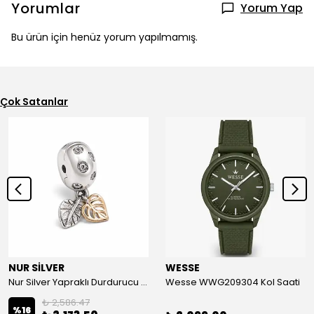
Yorumlar
Yorum Yap
Bu ürün için henüz yorum yapılmamış.
Çok Satanlar
NUR SİLVER
WESSE
Nur Silver Yapraklı Durdurucu Gümüş Charm - NUR-CM00501
Wesse WWG209304 Kol Saati
₺ 2,586.47
%
16