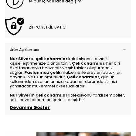
14 gün içinde iade değişim
ZİPPO YETKİLİ SATICI
Ürün Açıklaması
Nur Silver
’ın
çelik charmlar
koleksiyonu, tarzınızı
kişiselleştirmenize olanak tanır.
Çelik charmlar
, her biri
özel tasarımıyla benzersiz ve şık takılar oluşturmanızı
sağlar.
Paslanmaz çelik
malzeme ile üretilen bu takılar,
dayanıklı ve uzun ömürlüdür.
Çelik charmlar
, günlük
kullanımdan özel anlarınıza kadar her durumda stilinizi
yansıtacak mükemmel aksesuarlardır.
Nur Silver
'ın
çelik charmlar
koleksiyonu, farklı semboller,
şekiller ve tasarımlar içerir. İster şık bir
Devamını Göster