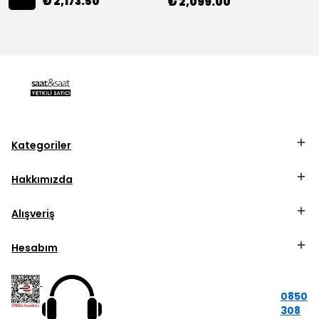
₺ 2,173.50
₺ 2,099.00
Kategoriler
Hakkımızda
Alışveriş
Hesabım
0850
308