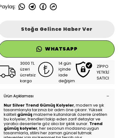
Paylaş
:
Stoğa Gelince Haber Ver
WHATSAPP
3000 TL
14 gün
ZİPPO
üzeri
içinde
YETKİLİ
ücretsiz
iade
SATICI
kargo
değişim
Ürün Açıklaması
Nur Silver Trend Gümüş Kolyeler
, modern ve şık
tasarımlarıyla tarzınızı bir adım öne çıkarır. Yüksek
kaliteli
gümüş
malzeme kullanılarak özenle üretilen
bu kolyeler, trendleri takip eden zarif detaylar ve
yaratıcı desenlerle göz alıcı bir şıklık sunar.
Trend
gümüş kolyeler
, her sezonun modasına uygun
tasarımlarla, stilini her zaman güncel tutmak
isteyenler için mükemmel bir tercih olur.