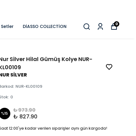
0
Setler
DİASSO COLLECTİON
Nur Silver Hilal Gümüş Kolye NUR-
KL00109
NUR SİLVER
Barkod
:
NUR-KL00109
Stok
:
0
₺ 973.90
%
15
₺ 827.90
Saat 12:00'ye kadar verilen siparişler aynı gün kargoda!