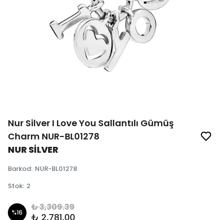
Nur Silver I Love You Sallantılı Gümüş
Charm NUR-BL01278
NUR SİLVER
Barkod
:
NUR-BL01278
Stok
:
2
₺ 3,309.39
%
16
₺ 2,781.00