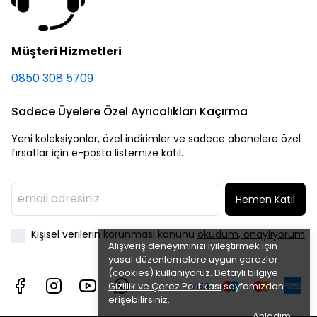
Müşteri Hizmetleri
0850 308 5709
Sadece Üyelere Özel Ayrıcalıkları Kaçırma
Yeni koleksiyonlar, özel indirimler ve sadece abonelere özel
fırsatlar için e-posta listemize katıl.
Hemen Katıl
Kişisel verilerin korunması kanunu
okudum, onaylıyorum
Alışveriş deneyiminizi iyileştirmek için
yasal düzenlemelere uygun çerezler
(cookies) kullanıyoruz. Detaylı bilgiye
Gizlilik ve Çerez Politikası
sayfamızdan
erişebilirsiniz.
Anladım