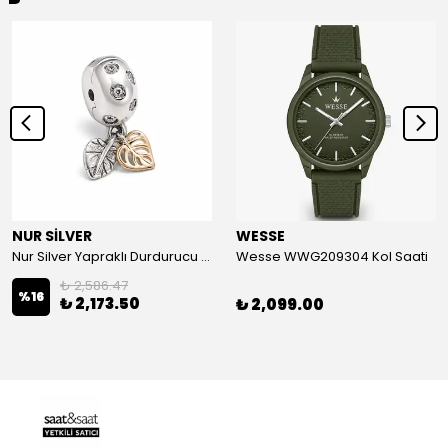
NUR SİLVER
WESSE
Nur Silver Yapraklı Durdurucu Gümüş Charm - NUR-CM00501
Wesse WWG209304 Kol Saati
₺ 2,586.47
%
16
₺ 2,173.50
₺ 2,099.00