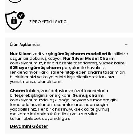
ZİPPO YETKİLİ SATICI
Ürün Açıklaması
Nur Silver
, zarif ve şık
gümüş charm modelleri
ile stilinize
özgün bir dokunuş katıyor.
Nur Silver Model Charm
koleksiyonumuz, her biri özenle tasarlanmış, yüksek kaliteli
925 ayar gümüş charm
parçaları ile hayatınızı
renklendiriyor. Farklı stillere hitap eden
charm
tasarımları,
bilekliklerinizi ve kolyelerinizi kişiselleştirerek tarzınızı
yansıtmanıza olanak tanır.
Charm
takıları, zarif detaylar ve özel tasarımlarla
birleşerek şıklığınızı öne çıkarır.
Gümüş charm
koleksiyonumuzda, aşk, doğa, hayvan ve modern gibi
temalarla hazırlanan tasarımlar arasından seçim
yapabilirsiniz. Her bir
charm
,
yüksek kalite gümüş
malzeme kullanılarak üretilmiş ve uzun yıllar
kullanılabilecek dayanıklılığa s
Devamını Göster