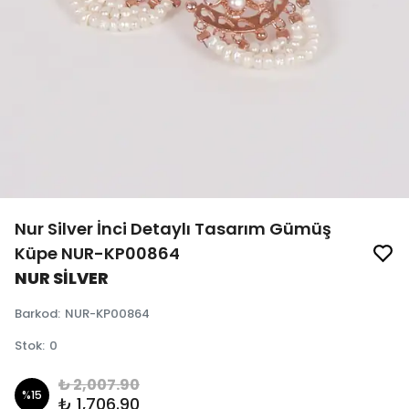
Nur Silver İnci Detaylı Tasarım Gümüş
Küpe NUR-KP00864
NUR SİLVER
Barkod
:
NUR-KP00864
Stok
:
0
₺ 2,007.90
%
15
₺ 1,706.90