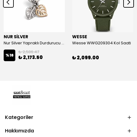
NUR SİLVER
WESSE
Nur Silver Yapraklı Durdurucu Gümüş Charm - NUR-CM00501
Wesse WWG209304 Kol Saati
₺ 2,586.47
%
16
₺ 2,173.50
₺ 2,099.00
Kategoriler
Hakkımızda