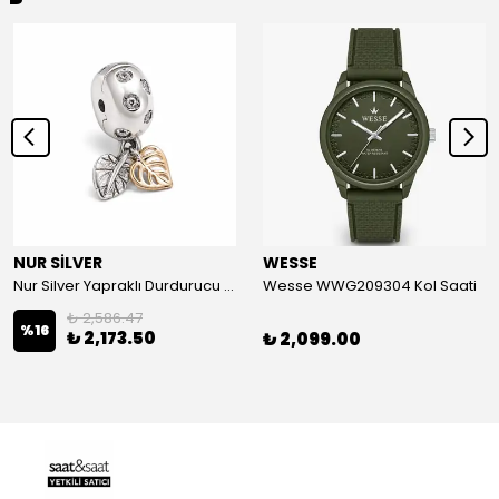
NUR SİLVER
WESSE
Nur Silver Yapraklı Durdurucu Gümüş Charm - NUR-CM00501
Wesse WWG209304 Kol Saati
₺ 2,586.47
%
16
₺ 2,173.50
₺ 2,099.00