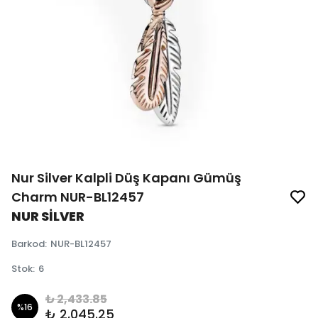
Nur Silver Kalpli Düş Kapanı Gümüş
Charm NUR-BL12457
NUR SİLVER
Barkod
:
NUR-BL12457
Stok
:
6
₺ 2,433.85
%
16
₺ 2,045.25