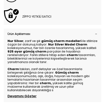
ZİPPO YETKİLİ SATICI
Ürün Açıklaması
Nur Silver
, zarif ve şık
gümüş charm modelleri
ile stilinize
özgün bir dokunuş katıyor.
Nur Silver Model Charm
koleksiyonumuz, her biri özenle tasarlanmış, yüksek kaliteli
925 ayar gümüş charm
parçaları ile hayatınızı
renklendiriyor. Farklı stillere hitap eden
charm
tasarımları,
bilekliklerinizi ve kolyelerinizi kişiselleştirerek tarzınızı
yansıtmanıza olanak tanır.
Charm
takıları, zarif detaylar ve özel tasarımlarla
birleşerek şıklığınızı öne çıkarır.
Gümüş charm
koleksiyonumuzda, aşk, doğa, hayvan ve modern gibi
temalarla hazırlanan tasarımlar arasından seçim
yapabilirsiniz. Her bir
charm
,
yüksek kalite gümüş
malzeme kullanılarak üretilmiş ve uzun yıllar
kullanılabilecek dayanıklılığa s
Devamını Göster