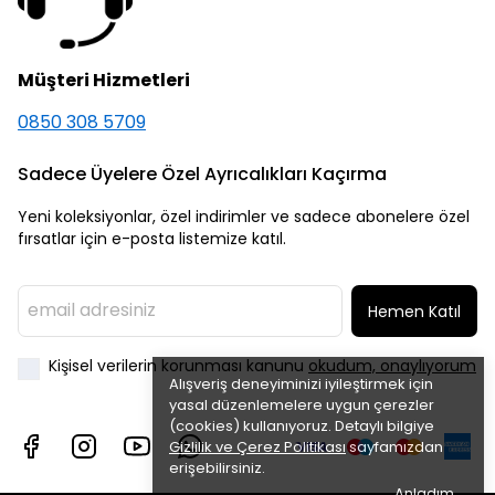
Müşteri Hizmetleri
0850 308 5709
Sadece Üyelere Özel Ayrıcalıkları Kaçırma
Yeni koleksiyonlar, özel indirimler ve sadece abonelere özel
fırsatlar için e-posta listemize katıl.
Hemen Katıl
Kişisel verilerin korunması kanunu
okudum, onaylıyorum
Alışveriş deneyiminizi iyileştirmek için
yasal düzenlemelere uygun çerezler
(cookies) kullanıyoruz. Detaylı bilgiye
Gizlilik ve Çerez Politikası
sayfamızdan
erişebilirsiniz.
Anladım