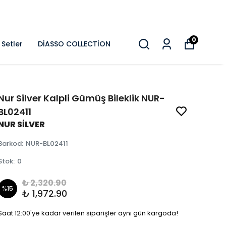
0
Setler
DİASSO COLLECTİON
Nur Silver Kalpli Gümüş Bileklik NUR-
BL02411
NUR SİLVER
Barkod
:
NUR-BL02411
Stok
:
0
₺ 2,320.90
%
15
₺ 1,972.90
Saat 12:00'ye kadar verilen siparişler aynı gün kargoda!