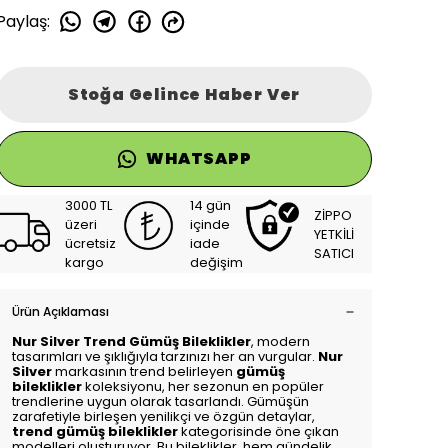
Paylaş
:
Stoğa Gelince Haber Ver
WHATSAPP
3000 TL
14 gün
ZİPPO
üzeri
içinde
YETKİLİ
ücretsiz
iade
SATICI
kargo
değişim
Ürün Açıklaması
Nur Silver Trend Gümüş Bileklikler
, modern
tasarımları ve şıklığıyla tarzınızı her an vurgular.
Nur
Silver
markasının trend belirleyen
gümüş
bileklikler
koleksiyonu, her sezonun en popüler
trendlerine uygun olarak tasarlandı. Gümüşün
zarafetiyle birleşen yenilikçi ve özgün detaylar,
trend gümüş bileklikler
kategorisinde öne çıkan
modelleri oluşturuyor. Bu bileklikler, hem gündelik