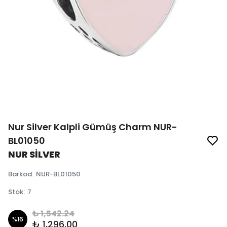
Nur Silver Kalpli Gümüş Charm NUR-
BL01050
NUR SİLVER
Barkod
:
NUR-BL01050
Stok
:
7
₺ 1,542.24
%
16
₺ 1,296.00