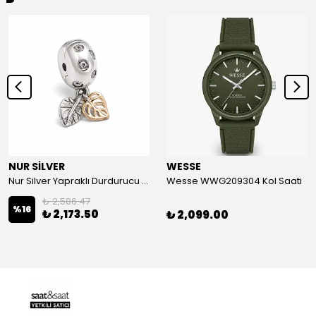
NUR SİLVER
WESSE
Nur Silver Yapraklı Durdurucu Gümüş Charm - NUR-CM00501
Wesse WWG209304 Kol Saati
₺ 2,586.47
%
16
₺ 2,173.50
₺ 2,099.00