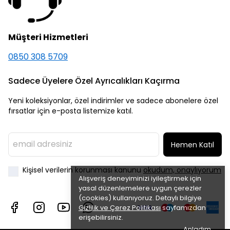
Müşteri Hizmetleri
0850 308 5709
Sadece Üyelere Özel Ayrıcalıkları Kaçırma
Yeni koleksiyonlar, özel indirimler ve sadece abonelere özel
fırsatlar için e-posta listemize katıl.
Hemen Katıl
Kişisel verilerin korunması kanunu
okudum, onaylıyorum
Alışveriş deneyiminizi iyileştirmek için
yasal düzenlemelere uygun çerezler
(cookies) kullanıyoruz. Detaylı bilgiye
Gizlilik ve Çerez Politikası
sayfamızdan
erişebilirsiniz.
Anladım