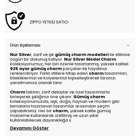
ZİPPO YETKİLİ SATICI
Ürün Açıklaması
Nur Silver
, zarif ve şık
gümüş charm modelleri
ile stilinize
özgün bir dokunuş katıyor.
Nur Silver Model Charm
koleksiyonumuz, her biri özenle tasarlanmış, yüksek kaliteli
925 ayar gümüş charm
parçaları ile hayatınızı
renklendiriyor. Farklı stillere hitap eden
charm
tasarımları,
bilekliklerinizi ve kolyelerinizi kişiselleştirerek tarzınızı
yansıtmanıza olanak tanır.
Charm
takıları, zarif detaylar ve özel tasarımlarla
birleşerek şıklığınızı öne çıkarır.
Gümüş charm
koleksiyonumuzda, aşk, doğa, hayvan ve modern gibi
temalarla hazırlanan tasarımlar arasından seçim
yapabilirsiniz. Her bir
charm
,
yüksek kalite gümüş
malzeme kullanılarak üretilmiş ve uzun yıllar
kullanılabilecek dayanıklılığa s
Devamını Göster