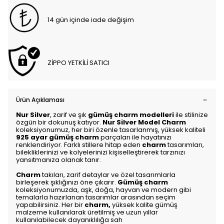
14 gün içinde iade değişim
ZİPPO YETKİLİ SATICI
Ürün Açıklaması
Nur Silver
, zarif ve şık
gümüş charm modelleri
ile stilinize
özgün bir dokunuş katıyor.
Nur Silver Model Charm
koleksiyonumuz, her biri özenle tasarlanmış, yüksek kaliteli
925 ayar gümüş charm
parçaları ile hayatınızı
renklendiriyor. Farklı stillere hitap eden
charm
tasarımları,
bilekliklerinizi ve kolyelerinizi kişiselleştirerek tarzınızı
yansıtmanıza olanak tanır.
Charm
takıları, zarif detaylar ve özel tasarımlarla
birleşerek şıklığınızı öne çıkarır.
Gümüş charm
koleksiyonumuzda, aşk, doğa, hayvan ve modern gibi
temalarla hazırlanan tasarımlar arasından seçim
yapabilirsiniz. Her bir
charm
,
yüksek kalite gümüş
malzeme kullanılarak üretilmiş ve uzun yıllar
kullanılabilecek dayanıklılığa sah