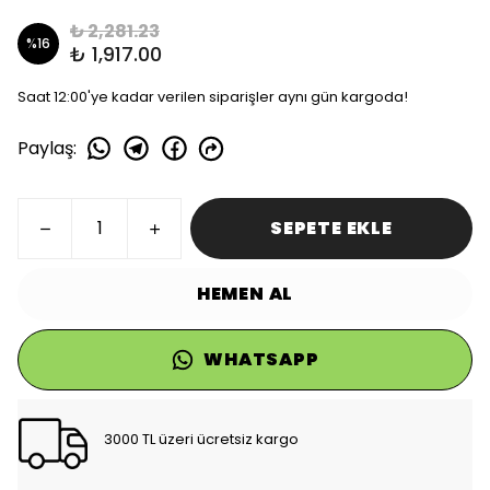
₺ 2,281.23
%
16
₺ 1,917.00
Saat 12:00'ye kadar verilen siparişler aynı gün kargoda!
Paylaş
:
SEPETE EKLE
HEMEN AL
WHATSAPP
3000 TL üzeri ücretsiz kargo