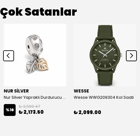
Çok Satanlar
NUR SİLVER
WESSE
Nur Silver Yapraklı Durdurucu Gümüş Charm - NUR-CM00501
Wesse WWG209304 Kol Saati
₺ 2,586.47
%
16
₺ 2,173.50
₺ 2,099.00