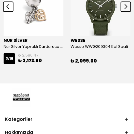
NUR SİLVER
WESSE
Nur Silver Yapraklı Durdurucu Gümüş Charm - NUR-CM00501
Wesse WWG209304 Kol Saati
₺ 2,586.47
%
16
₺ 2,173.50
₺ 2,099.00
Kategoriler
Hakkımızda