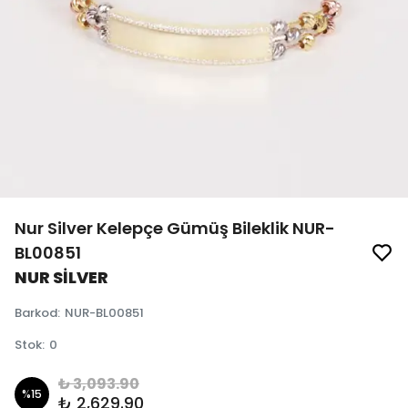
Nur Silver Kelepçe Gümüş Bileklik NUR-
BL00851
NUR SİLVER
Barkod
:
NUR-BL00851
Stok
:
0
₺ 3,093.90
%
15
₺ 2,629.90