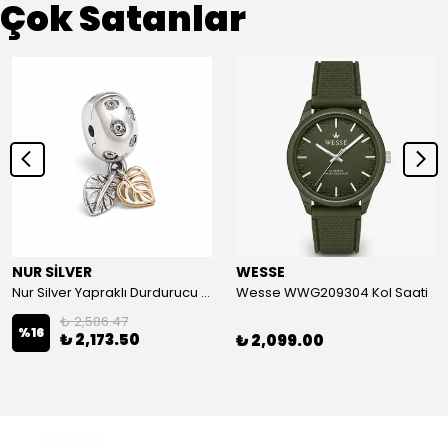
Çok Satanlar
NUR SİLVER
WESSE
Nur Silver Yapraklı Durdurucu Gümüş Charm - NUR-CM00501
Wesse WWG209304 Kol Saati
₺ 2,586.47
%
16
₺ 2,173.50
₺ 2,099.00