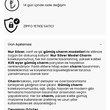
14 gün içinde iade değişim
ZİPPO YETKİLİ SATICI
Ürün Açıklaması
Nur Silver
, zarif ve şık
gümüş charm modelleri
ile stilinize
özgün bir dokunuş katıyor.
Nur Silver Model Charm
koleksiyonumuz, her biri özenle tasarlanmış, yüksek kaliteli
925 ayar gümüş charm
parçaları ile hayatınızı
renklendiriyor. Farklı stillere hitap eden
charm
tasarımları,
bilekliklerinizi ve kolyelerinizi kişiselleştirerek tarzınızı
yansıtmanıza olanak tanır.
Charm
takıları, zarif detaylar ve özel tasarımlarla
birleşerek şıklığınızı öne çıkarır.
Gümüş charm
koleksiyonumuzda, aşk, doğa, hayvan ve modern gibi
temalarla hazırlanan tasarımlar arasından seçim
yapabilirsiniz. Her bir
charm
,
yüksek kalite gümüş
malzeme kullanılarak üretilmiş ve uzun yıllar
kullanılabilecek dayanıklılığa s
Devamını Göster