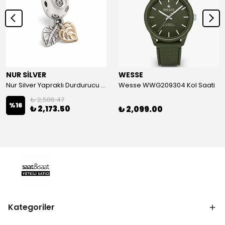
NUR SİLVER
WESSE
Nur Silver Yapraklı Durdurucu Gümüş Charm - NUR-CM00501
Wesse WWG209304 Kol Saati
₺ 2,586.47
%
16
₺ 2,173.50
₺ 2,099.00
Kategoriler