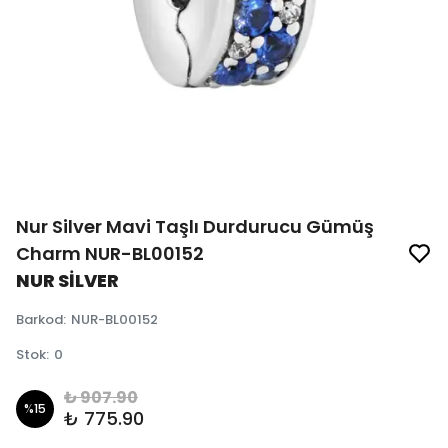
Nur Silver Mavi Taşlı Durdurucu Gümüş
Charm NUR-BL00152
NUR SİLVER
Barkod
:
NUR-BL00152
Stok
:
0
₺ 907.90
%
15
₺ 775.90