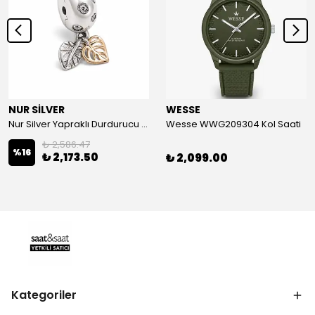
NUR SİLVER
WESSE
Nur Silver Yapraklı Durdurucu Gümüş Charm - NUR-CM00501
Wesse WWG209304 Kol Saati
₺ 2,586.47
%
16
₺ 2,173.50
₺ 2,099.00
Kategoriler