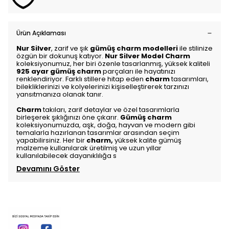
Ürün Açıklaması
Nur Silver
, zarif ve şık
gümüş charm modelleri
ile stilinize
özgün bir dokunuş katıyor.
Nur Silver Model Charm
koleksiyonumuz, her biri özenle tasarlanmış, yüksek kaliteli
925 ayar gümüş charm
parçaları ile hayatınızı
renklendiriyor. Farklı stillere hitap eden
charm
tasarımları,
bilekliklerinizi ve kolyelerinizi kişiselleştirerek tarzınızı
yansıtmanıza olanak tanır.
Charm
takıları, zarif detaylar ve özel tasarımlarla
birleşerek şıklığınızı öne çıkarır.
Gümüş charm
koleksiyonumuzda, aşk, doğa, hayvan ve modern gibi
temalarla hazırlanan tasarımlar arasından seçim
yapabilirsiniz. Her bir
charm
,
yüksek kalite gümüş
malzeme kullanılarak üretilmiş ve uzun yıllar
kullanılabilecek dayanıklılığa s
Devamını Göster