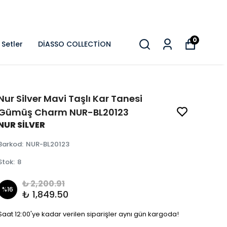
0
Setler
DİASSO COLLECTİON
Nur Silver Mavi Taşlı Kar Tanesi
Gümüş Charm NUR-BL20123
NUR SİLVER
Barkod
:
NUR-BL20123
Stok
:
8
₺ 2,200.91
%
16
₺ 1,849.50
Saat 12:00'ye kadar verilen siparişler aynı gün kargoda!