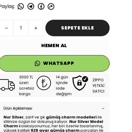
Paylaş
:
SEPETE EKLE
HEMEN AL
WHATSAPP
3000 TL
14 gün
ZİPPO
üzeri
içinde
YETKİLİ
ücretsiz
iade
SATICI
kargo
değişim
Ürün Açıklaması
Nur Silver
, zarif ve şık
gümüş charm modelleri
ile
stilinize özgün bir dokunuş katıyor.
Nur Silver Model
Charm
koleksiyonumuz, her biri özenle tasarlanmış,
yüksek kaliteli
925 ayar gümüş charm
parçaları ile