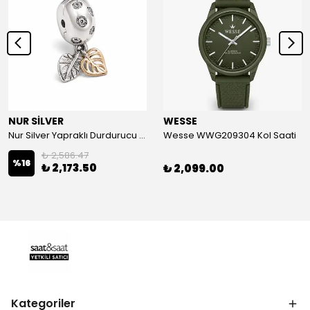
NUR SİLVER
WESSE
Nur Silver Yapraklı Durdurucu Gümüş Charm - NUR-CM00501
Wesse WWG209304 Kol Saati
₺ 2,586.47
%
16
₺ 2,173.50
₺ 2,099.00
Kategoriler