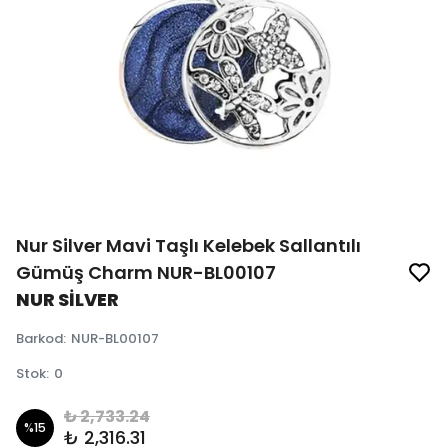
Nur Silver Mavi Taşlı Kelebek Sallantılı
Gümüş Charm NUR-BL00107
NUR SİLVER
Barkod
:
NUR-BL00107
Stok
:
0
₺ 2,733.24
%
15
₺ 2,316.31