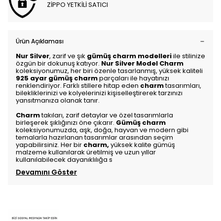
ZİPPO YETKİLİ SATICI
Ürün Açıklaması
Nur Silver
, zarif ve şık
gümüş charm modelleri
ile stilinize
özgün bir dokunuş katıyor.
Nur Silver Model Charm
koleksiyonumuz, her biri özenle tasarlanmış, yüksek kaliteli
925 ayar gümüş charm
parçaları ile hayatınızı
renklendiriyor. Farklı stillere hitap eden
charm
tasarımları,
bilekliklerinizi ve kolyelerinizi kişiselleştirerek tarzınızı
yansıtmanıza olanak tanır.
Charm
takıları, zarif detaylar ve özel tasarımlarla
birleşerek şıklığınızı öne çıkarır.
Gümüş charm
koleksiyonumuzda, aşk, doğa, hayvan ve modern gibi
temalarla hazırlanan tasarımlar arasından seçim
yapabilirsiniz. Her bir
charm
,
yüksek kalite gümüş
malzeme kullanılarak üretilmiş ve uzun yıllar
kullanılabilecek dayanıklılığa s
Devamını Göster