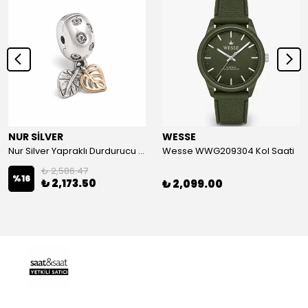
NUR SİLVER
WESSE
Nur Silver Yapraklı Durdurucu Gümüş Charm - NUR-CM00501
Wesse WWG209304 Kol Saati
₺ 2,586.47
%
16
₺ 2,173.50
₺ 2,099.00