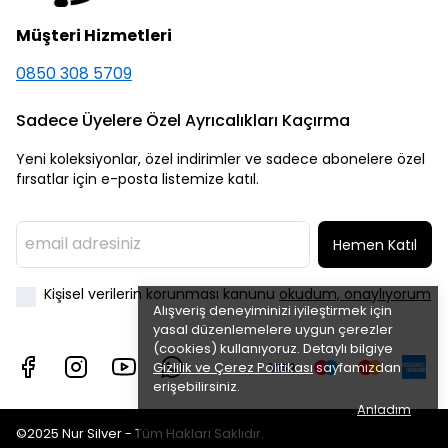
Müşteri Hizmetleri
0850 308 5709
Sadece Üyelere Özel Ayrıcalıkları Kaçırma
Yeni koleksiyonlar, özel indirimler ve sadece abonelere özel
fırsatlar için e-posta listemize katıl.
Hemen Katıl
Kişisel verilerin korunması kanunu
okudum, onaylıyorum
Alışveriş deneyiminizi iyileştirmek için
yasal düzenlemelere uygun çerezler
(cookies) kullanıyoruz. Detaylı bilgiye
Gizlilik ve Çerez Politikası
sayfamızdan
erişebilirsiniz.
Anladım
©2025 Nur Silver - Tüm Hakları Saklıdır.