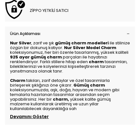
ZİPPO YETKİLİ SATICI
Ürün Açıklaması
Nur Silver
, zarif ve şık
gümüş charm modelleri
ile stilinize
özgün bir dokunuş katıyor.
Nur Silver Model Charm
koleksiyonumuz, her biri özenle tasarlanmış, yüksek kaliteli
925 ayar gümüş charm
parçaları ile hayatınızı
renklendiriyor. Farklı stillere hitap eden
charm
tasarımları,
bilekliklerinizi ve kolyelerinizi kişiselleştirerek tarzınızı
yansıtmanıza olanak tanır.
Charm
takıları, zarif detaylar ve özel tasarımlarla
birleşerek şıklığınızı öne çıkarır.
Gümüş charm
koleksiyonumuzda, aşk, doğa, hayvan ve modern gibi
temalarla hazırlanan tasarımlar arasından seçim
yapabilirsiniz. Her bir
charm
,
yüksek kalite gümüş
malzeme kullanılarak üretilmiş ve uzun yıllar
kullanılabilecek dayanıklılığa sah
Devamını Göster