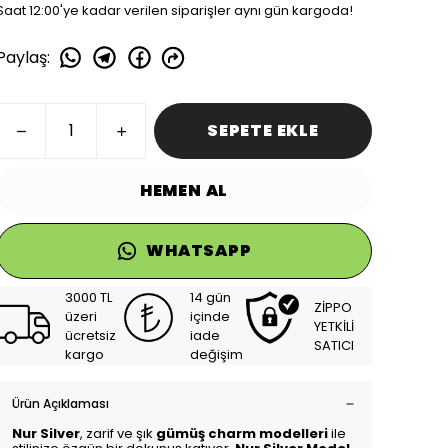
Saat 12:00'ye kadar verilen siparişler aynı gün kargoda!
Paylaş
:
SEPETE EKLE
HEMEN AL
WHATSAPP
3000 TL
14 gün
ZİPPO
üzeri
içinde
YETKİLİ
ücretsiz
iade
SATICI
kargo
değişim
Ürün Açıklaması
Nur Silver
, zarif ve şık
gümüş charm modelleri
ile