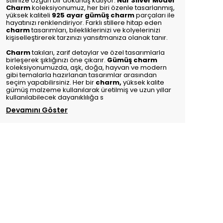
stilinize özgün bir dokunuş katıyor.
Nur Silver Model
Charm
koleksiyonumuz, her biri özenle tasarlanmış,
yüksek kaliteli
925 ayar gümüş charm
parçaları ile
hayatınızı renklendiriyor. Farklı stillere hitap eden
charm
tasarımları, bilekliklerinizi ve kolyelerinizi
kişiselleştirerek tarzınızı yansıtmanıza olanak tanır.
Charm
takıları, zarif detaylar ve özel tasarımlarla
birleşerek şıklığınızı öne çıkarır.
Gümüş charm
koleksiyonumuzda, aşk, doğa, hayvan ve modern
gibi temalarla hazırlanan tasarımlar arasından
seçim yapabilirsiniz. Her bir
charm
,
yüksek kalite
gümüş malzeme kullanılarak üretilmiş ve uzun yıllar
kullanılabilecek dayanıklılığa s
Devamını Göster