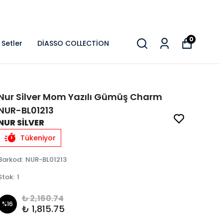
0
Setler
DİASSO COLLECTİON
Nur Silver Mom Yazılı Gümüş Charm
NUR-BL01213
NUR SİLVER
Tükeniyor
Barkod
:
NUR-BL01213
Stok
:
1
₺ 2,160.74
%
16
₺ 1,815.75