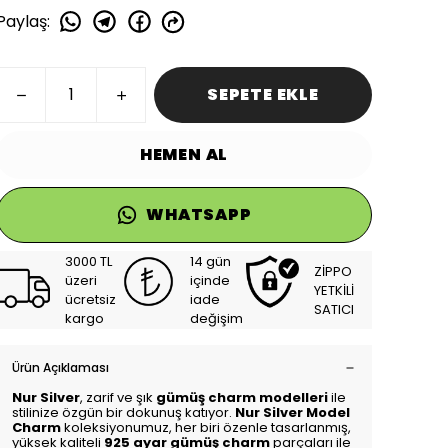
Paylaş
:
SEPETE EKLE
HEMEN AL
WHATSAPP
3000 TL
14 gün
ZİPPO
üzeri
içinde
YETKİLİ
ücretsiz
iade
SATICI
kargo
değişim
Ürün Açıklaması
Nur Silver
, zarif ve şık
gümüş charm modelleri
ile
stilinize özgün bir dokunuş katıyor.
Nur Silver Model
Charm
koleksiyonumuz, her biri özenle tasarlanmış,
yüksek kaliteli
925 ayar gümüş charm
parçaları ile