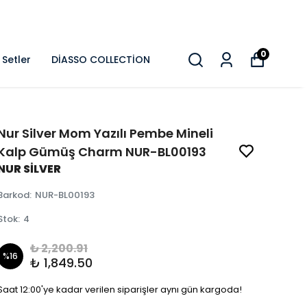
0
Setler
DİASSO COLLECTİON
Nur Silver Mom Yazılı Pembe Mineli
Kalp Gümüş Charm NUR-BL00193
NUR SİLVER
Barkod
:
NUR-BL00193
Stok
:
4
₺ 2,200.91
%
16
₺ 1,849.50
Saat 12:00'ye kadar verilen siparişler aynı gün kargoda!