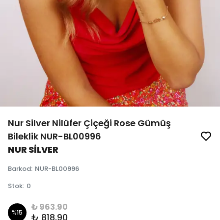
Nur Silver Nilüfer Çiçeği Rose Gümüş
Bileklik NUR-BL00996
NUR SİLVER
Barkod
:
NUR-BL00996
Stok
:
0
₺ 963.90
%
15
₺ 818.90