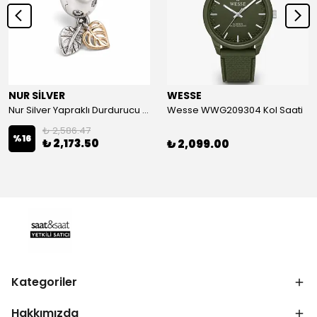
NUR SİLVER
WESSE
Nur Silver Yapraklı Durdurucu Gümüş Charm - NUR-CM00501
Wesse WWG209304 Kol Saati
₺ 2,586.47
%
16
₺ 2,173.50
₺ 2,099.00
Kategoriler
Hakkımızda