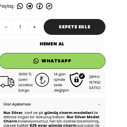
Paylaş
:
SEPETE EKLE
HEMEN AL
WHATSAPP
3000 TL
14 gün
ZİPPO
üzeri
içinde
YETKİLİ
ücretsiz
iade
SATICI
kargo
değişim
Ürün Açıklaması
Nur Silver
, zarif ve şık
gümüş charm modelleri
ile
stilinize özgün bir dokunuş katıyor.
Nur Silver Model
Charm
koleksiyonumuz, her biri özenle tasarlanmış,
yüksek kaliteli
925 ayar gümüş charm
parçaları ile