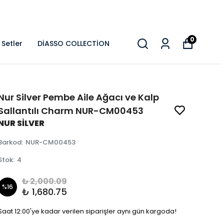
0
Setler
DİASSO COLLECTİON
Nur Silver Pembe Aile Ağacı ve Kalp
Sallantılı Charm NUR-CM00453
NUR SİLVER
Barkod
:
NUR-CM00453
Stok
:
4
₺ 2,000.09
%
16
₺ 1,680.75
Saat 12:00'ye kadar verilen siparişler aynı gün kargoda!