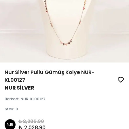
Nur Silver Pullu Gümüş Kolye NUR-
KL00127
NUR SİLVER
Barkod
:
NUR-KL00127
Stok
:
0
₺ 2,386.90
%
15
₺ 2,028.90