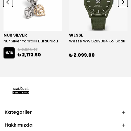
NUR SİLVER
WESSE
Nur Silver Yapraklı Durdurucu Gümüş Charm - NUR-CM00501
Wesse WWG209304 Kol Saati
₺ 2,586.47
%
16
₺ 2,173.50
₺ 2,099.00
Kategoriler
Hakkımızda