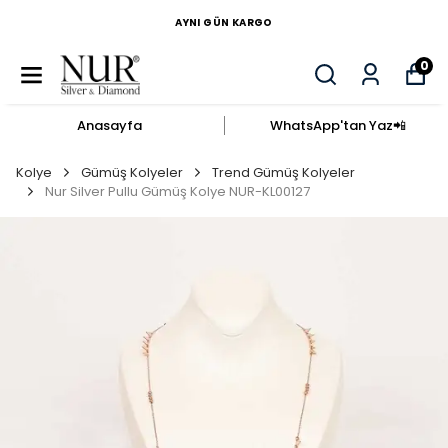
AYNI GÜN KARGO
0
Anasayfa
WhatsApp'tan Yaz​📲​
Kolye
Gümüş Kolyeler
Trend Gümüş Kolyeler
Nur Silver Pullu Gümüş Kolye NUR-KL00127