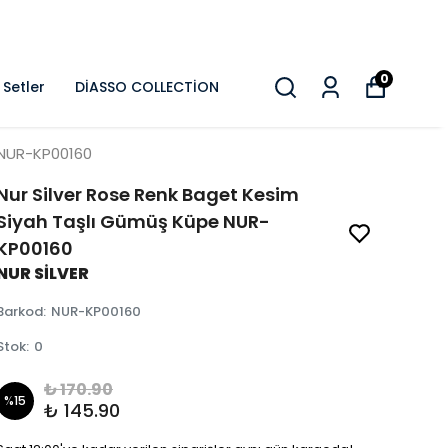
0
Setler
DİASSO COLLECTİON
 NUR-KP00160
Nur Silver Rose Renk Baget Kesim
Siyah Taşlı Gümüş Küpe NUR-
KP00160
NUR SİLVER
Barkod
:
NUR-KP00160
Stok
:
0
₺ 170.90
%
15
₺ 145.90