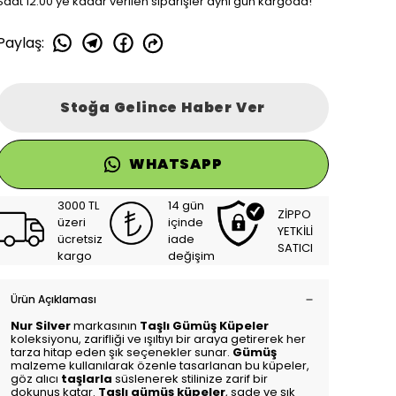
Saat 12:00'ye kadar verilen siparişler aynı gün kargoda!
Paylaş
:
Stoğa Gelince Haber Ver
WHATSAPP
3000 TL
14 gün
ZİPPO
üzeri
içinde
YETKİLİ
ücretsiz
iade
SATICI
kargo
değişim
Ürün Açıklaması
Nur Silver
markasının
Taşlı Gümüş Küpeler
koleksiyonu, zarifliği ve ışıltıyı bir araya getirerek her
tarza hitap eden şık seçenekler sunar.
Gümüş
malzeme kullanılarak özenle tasarlanan bu küpeler,
göz alıcı
taşlarla
süslenerek stilinize zarif bir
dokunuş katar.
Taşlı gümüş küpeler
, sade ve şık