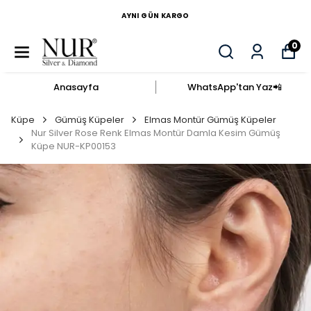
AYNI GÜN KARGO
0
Anasayfa
WhatsApp'tan Yaz​📲​
Küpe
Gümüş Küpeler
Elmas Montür Gümüş Küpeler
Nur Silver Rose Renk Elmas Montür Damla Kesim Gümüş
Küpe NUR-KP00153