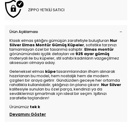
ZİPPO YETKİLİ SATICI
Ürün Açıklaması
Klasik elmas şıklığını gümüşün zarafetiyle buluşturan
Nur
Silver Elmas Montür Gümüş Küpeler
, sofistike tarzınızı
tamamlayan özel bir tasarıma sahiptir.
Elmas montür
görünümündeki işçilik detayları ve
925 ayar gümüş
materyali ile bu küpeler, stil sahibi kadınların vazgeçilmez
aksesuarı olmaya aday.
Geleneksel elmas
küpe
tasarımlarından ilham alınarak
hazırlanan bu model, hem nostaljik hem de modern
çizgileri bir araya getirir. Gündüzden geceye her ortamda
rahatlıkla kullanılabilir; şıklığınızı ön plana çıkarır.
Nur Silver
kalitesiyle sunulan bu özel parça, kendinizi ya da
sevdiklerinizi şımartmak için ideal bir seçim. Işıltınızı
zarafetle taçlandırın!
Ürünümüz
tek k
Devamını Göster