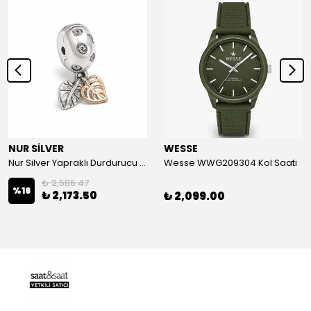
NUR SİLVER
WESSE
Nur Silver Yapraklı Durdurucu Gümüş Charm - NUR-CM00501
Wesse WWG209304 Kol Saati
₺ 2,586.47
%
16
₺ 2,173.50
₺ 2,099.00